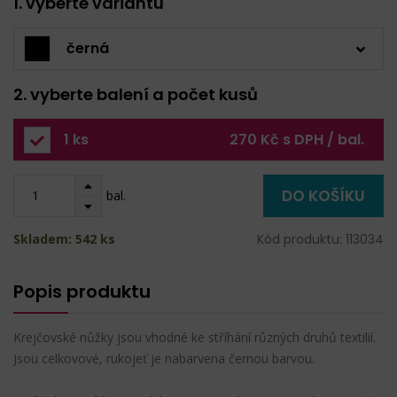
1. vyberte variantu
černá
2. vyberte balení a počet kusů
1 ks
270 Kč s DPH / bal.
DO KOŠÍKU
bal.
Skladem: 542 ks
Kód produktu: 113034
Popis produktu
Krejčovské nůžky jsou vhodné ke stříhání různých druhů textilií.
Jsou celkovové, rukojeť je nabarvena černou barvou.