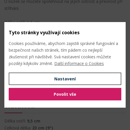
U nůžek se můžete spolehnout na jejich ostrost a přesnost při
stříhání.
Délka ostří: 9,5 cm
Celková délka: 23 cm (9")
Tyto stránky využívají cookies
Složení: magnetický kov
Cookies používáme, abychom zajistili správné fungování a
bezpečnost našich stránek, tím pádem co nejlepší
zkušenost při návštěvě. Svá nastavení cookies můžete
PŘIDAT DO OBLÍBENÝCH
později kdykoliv změnit.
Další informace o Cookies
Složení
Nastavení
kov
Povolit vše
Vlastnosti
Délka ostří:
9,5 cm
Celková délka:
23 cm (9")