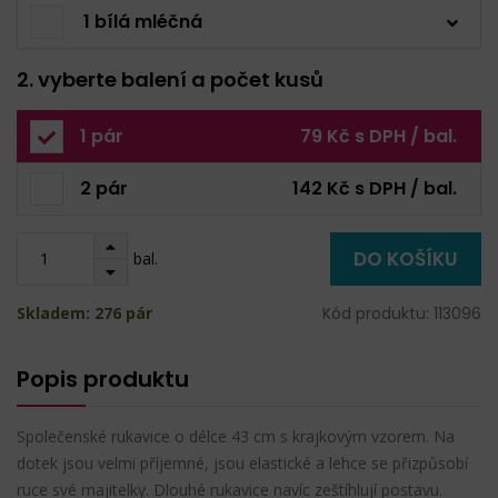
1 bílá mléčná
2. vyberte balení a počet kusů
1 pár
79 Kč s DPH / bal.
2 pár
142 Kč s DPH / bal.
DO KOŠÍKU
bal.
Skladem: 276 pár
Kód produktu: 113096
Popis produktu
Společenské rukavice o délce 43 cm s krajkovým vzorem. Na
dotek jsou velmi příjemné, jsou elastické a lehce se přizpůsobí
ruce své majitelky. Dlouhé rukavice navíc zeštíhlují postavu.