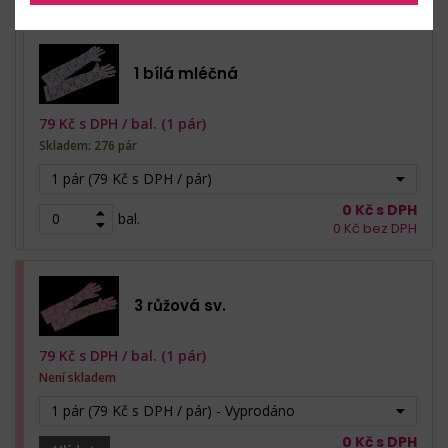
1 bílá mléčná
79
Kč s DPH /
bal. (1 pár)
Skladem: 276 pár
1 pár (79 Kč s DPH / pár)
0
Kč s DPH
bal.
0
Kč bez DPH
3 růžová sv.
79
Kč s DPH /
bal. (1 pár)
Není skladem
1 pár (79 Kč s DPH / pár) - Vyprodáno
0
Kč s DPH