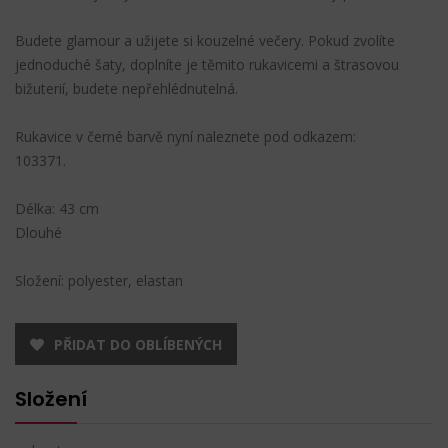
Budete glamour a užijete si kouzelné večery. Pokud zvolíte
jednoduché šaty, doplníte je těmito rukavicemi a štrasovou
bižuterií, budete nepřehlédnutelná.
Rukavice v černé barvě nyní naleznete pod odkazem:
103371
.
Délka: 43 cm
Dlouhé
Složení: polyester, elastan
PŘIDAT DO OBLÍBENÝCH
Složení