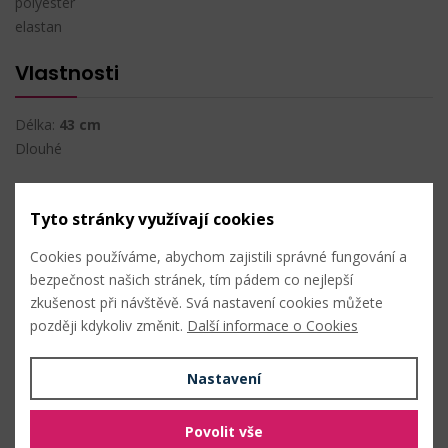
polyester
elastan
Vlastnosti
Délka:
43 cm
Dlouhé
Údržba
Tyto stránky využívají cookies
Cookies používáme, abychom zajistili správné fungování a
bezpečnost našich stránek, tím pádem co nejlepší
zkušenost při návštěvě. Svá nastavení cookies můžete
Nahlásit problém
později kdykoliv změnit.
Další informace o Cookies
Nastavení
Hromadný nákup
Povolit vše