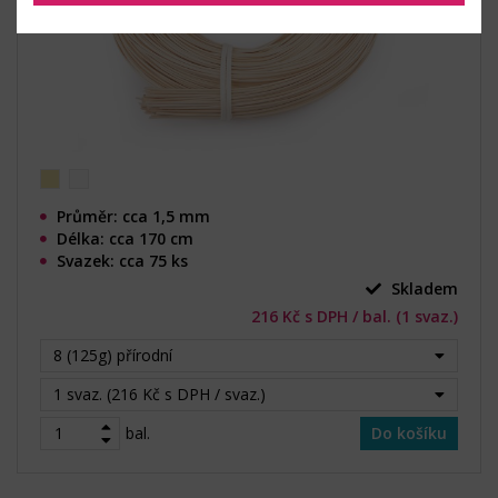
Průměr: cca 1,5 mm
Délka: cca 170 cm
Svazek: cca 75 ks
Skladem
216 Kč s DPH / bal. (1 svaz.)
8 (125g) přírodní
1 svaz. (216 Kč s DPH / svaz.)
bal.
Do košíku