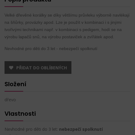
Velké dřevěné korálky se díky většímu průvleku výborně navlékají
na šňůrky, provázky apod. Lze je použít v kombinaci i s jinými
tvořivými technikami např. v kombinaci s pedigem, hodí se na
výrobu lapačů snů, na výrobu postaviček a zvířátek apod.
Nevhodné pro děti do 3 let - nebezpečí spolknutí
PŘIDAT DO OBLÍBENÝCH
Složení
dřevo
Vlastnosti
Nevhodné pro děti do 3 let:
nebezpečí spolknutí