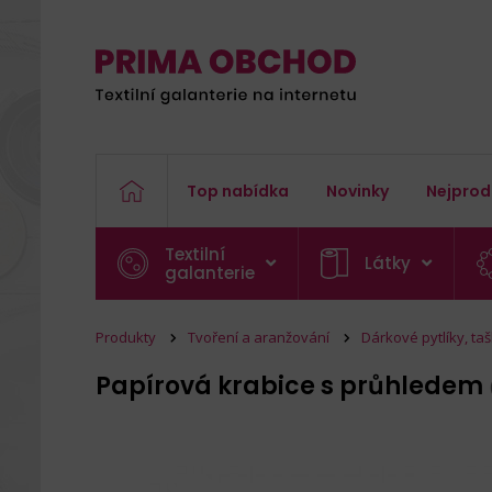
Top nabídka
Novinky
Nejprod
Textilní
Látky
galanterie
Produkty
Tvoření a aranžování
Dárkové pytlíky, ta
Papírová krabice s průhledem