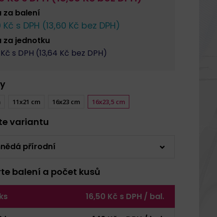
a za
balení
0
Kč s DPH (
13,60
Kč bez DPH)
a za
jednotku
Kč s DPH (
13,64
Kč bez DPH)
y
m
11x21 cm
16x23 cm
16x23,5 cm
rte variantu
nědá přírodní
rte balení a počet kusů
 ks
16,50 Kč s DPH / bal.