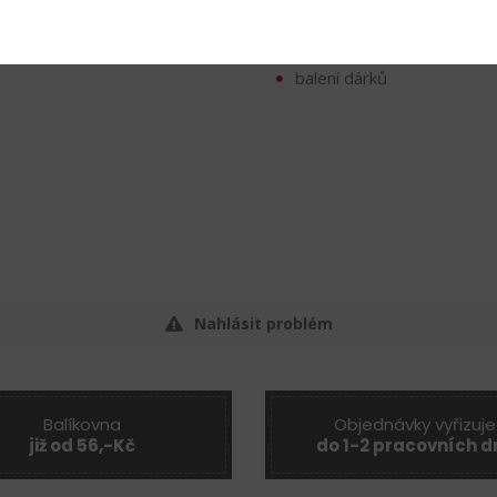
hýbacím krajům ji během
Techniky
balení dárků
Nahlásit problém
Balíkovna
Objednávky vyřizuje
již od 56,-Kč
do 1-2 pracovních d