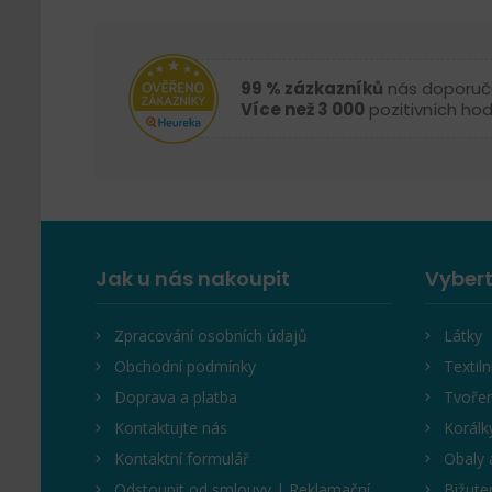
99 % zázkazníků
nás doporuč
Více než 3 000
pozitivních ho
Jak u nás nakoupit
Vybert
Zpracování osobních údajů
Látky
Obchodní podmínky
Textiln
Doprava a platba
Tvořen
Kontaktujte nás
Korálk
Kontaktní formulář
Obaly 
Odstoupit od smlouvy | Reklamační
Bižute