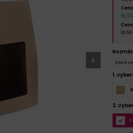
Cen
16,5
Cen
16,50
Rozměr
9,5x13 c
1. vybe
h
2. vybe
1