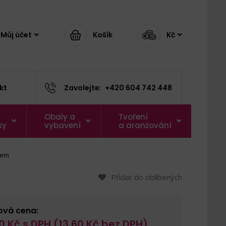
Můj účet
Košík
Kč
kt
Zavolejte:
+420 604 742 448
Obaly a
Tvoření
ky
vybavení
a aranžování
dem
Přidat do oblíbených
ová cena:
0
Kč s DPH (
13,60
Kč bez DPH)