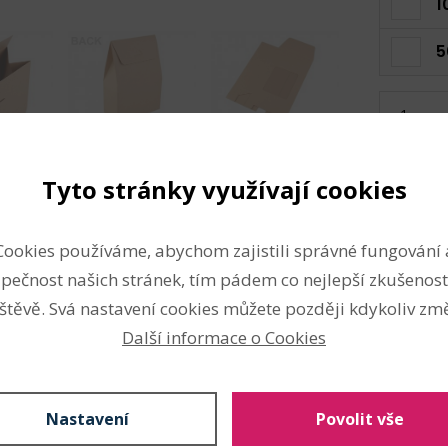
1
5
Skladem:
Tyto stránky využívají cookies
Složení
Cookies používáme, abychom zajistili správné fungování 
pečnost našich stránek, tím pádem co nejlepší zkušenost
ým průhledem
je ideální pro
papír
štěvě. Svá nastavení cookies můžete později kdykoliv změ
orací. Pevný papírový materiál
plast
je kreativní aranžmá, díky
Další informace o Cookies
Vlastnosti
cemi – malbou,
flitry
,
krajkou
Rozměry:
16 x 23,5 x 8 cm
Nastavení
Povolit vše
balení. Dodáváme ji v