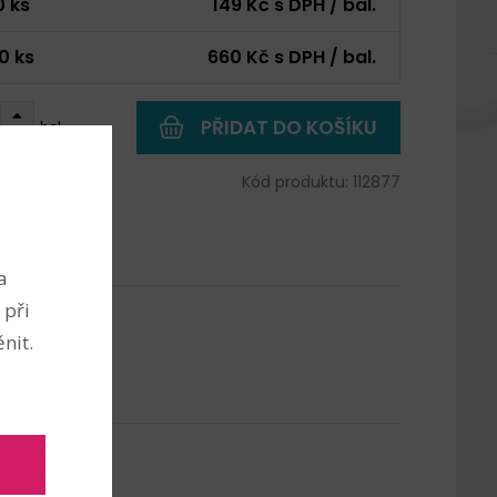
0 ks
149 Kč s DPH / bal.
0 ks
660 Kč s DPH / bal.
PŘIDAT DO KOŠÍKU
bal.
 1665 ks
Kód produktu: 112877
a
 při
nit.