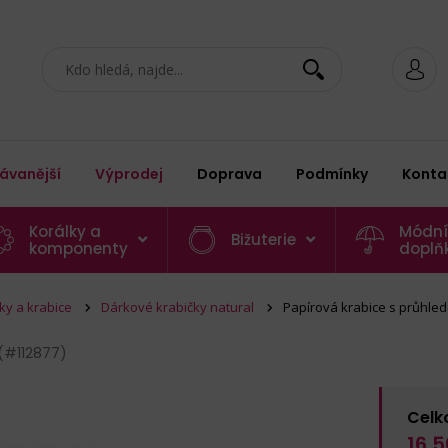
ávanější
Výprodej
Doprava
Podmínky
Konta
Korálky a
Módní
Bižuterie
komponenty
doplň
šky a krabice
Dárkové krabičky natural
Papírová krabice s průhle
(#112877)
Celk
16,5