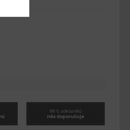
98 % zákazníků
nů
nás doporučuje