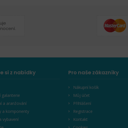
uje
dnocení.
e si z nabídky
Pro naše zákazníky
Nákupní košík
í galanterie
Můj účet
í a aranžování
Přihlášení
y a komponenty
Registrace
a vybavení
Kontakt
rie
Cookies