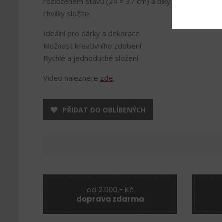
rozloženém stavu (24 × 37 cm) a díky vyznačeným o
chvilky složíte.
Ideální pro dárky a dekorace
Možnost kreativního zdobení
Rychlé a jednoduché složení
Video naleznete
zde
.
PŘIDAT DO OBLÍBENÝCH
od 2.000,- Kč
doprava zdarma