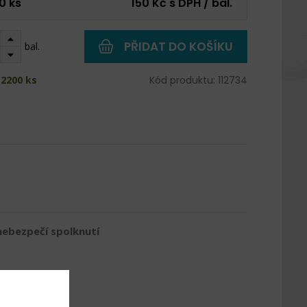
0 ks
150 Kč s DPH / bal.
PŘIDAT DO KOŠÍKU
bal.
 2200 ks
Kód produktu: 112734
nebezpečí spolknutí