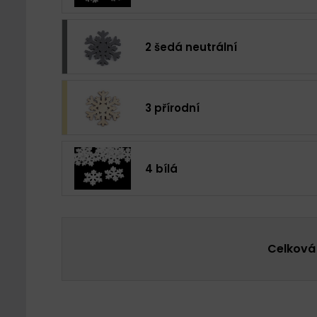
2 šedá neutrální
3 přírodní
4 bílá
Celková