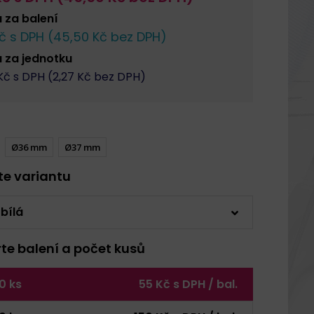
a za
balení
č s DPH (
45,50
Kč bez DPH)
a za
jednotku
č s DPH (
2,27
Kč bez DPH)
Ø36 mm
Ø37 mm
rte variantu
 bílá
rte balení a počet kusů
0 ks
55 Kč s DPH / bal.