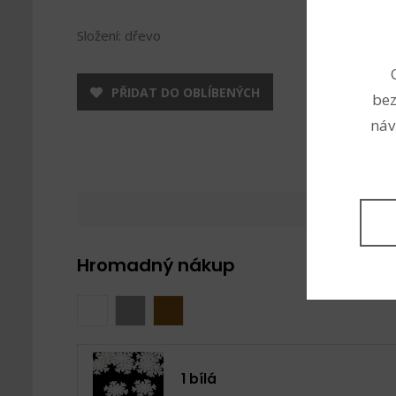
Složení: dřevo
PŘIDAT DO OBLÍBENÝCH
bez
náv
Hromadný nákup
1 bílá