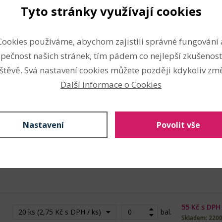
Tyto stránky využívají cookies
Techniky
Cookies používáme, abychom zajistili správné fungování 
scrapbooking
pečnost našich stránek, tím pádem co nejlepší zkušenost
vánoční a zimní aranžování
štěvě. Svá nastavení cookies můžete později kdykoliv změ
výroba dekorací
Další informace o Cookies
výroba koláží
Nahlásit problém
Nastavení
Povolit vše
55
Kč s DPH
20 ks (2,75 Kč s DPH / ks)
bal.
Skladem: 2200