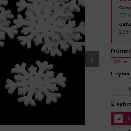
Cen
55
K
Cen
2,75
K
Průměr
Ø36 mm
1. vybe
1
2. vybe
2