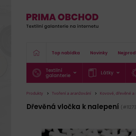
Top nabídka
Novinky
Nejprod
Textilní
Látky
galanterie
Produkty
Tvoření a aranžování
Kovové, dřevěné a
Dřevěná vločka k nalepení
(#1127