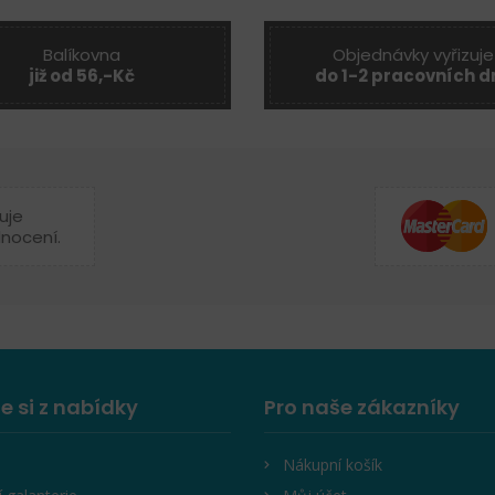
Balíkovna
Objednávky vyřizuje
již od 56,-Kč
do 1-2 pracovních d
uje
dnocení.
e si z nabídky
Pro naše zákazníky
Nákupní košík