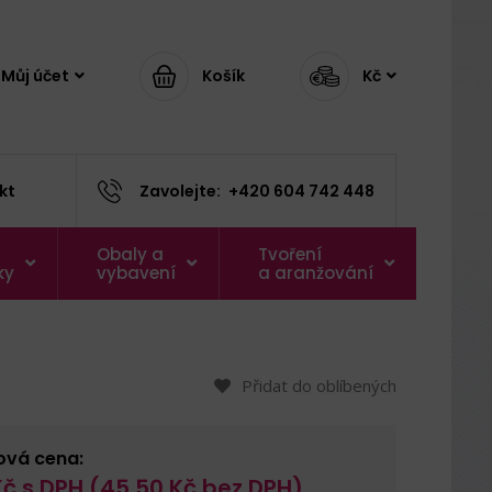
Můj účet
Košík
Kč
kt
Zavolejte:
+420 604 742 448
Obaly a
Tvoření
ky
vybavení
a aranžování
Přidat do oblíbených
ová cena:
č s DPH (
45,50
Kč bez DPH)