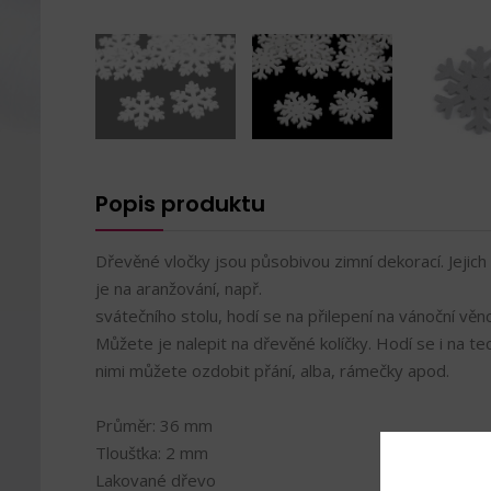
Popis produktu
Dřevěné vločky jsou působivou zimní dekorací. Jejich 
je na aranžování, např.
svátečního stolu, hodí se na přilepení na vánoční v
Můžete je nalepit na dřevěné kolíčky. Hodí se i na te
nimi můžete ozdobit přání, alba, rámečky apod.
Průměr: 36 mm
Tloušťka: 2 mm
Lakované dřevo