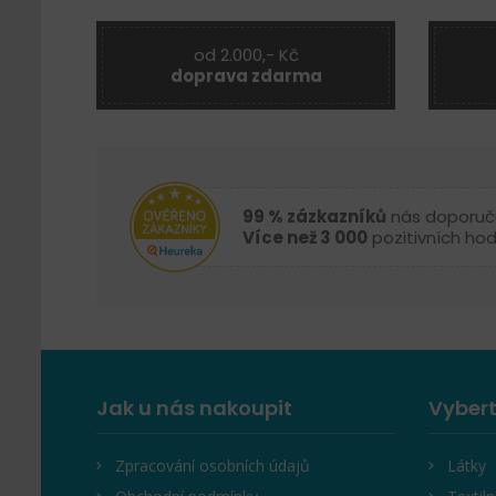
od 2.000,- Kč
doprava zdarma
99 % zázkazníků
nás doporuč
Více než 3 000
pozitivních ho
Jak u nás nakoupit
Vybert
Zpracování osobních údajů
Látky