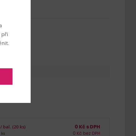
a
 při
nit.
0
Kč s DPH
 /
bal. (20 ks)
0
Kč bez DPH
 ks