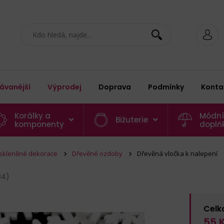
ávanější
Výprodej
Doprava
Podmínky
Konta
Korálky a
Módní
Bižuterie
komponenty
doplň
 skleněné dekorace
Dřevěné ozdoby
Dřevěná vločka k nalepení
34)
Celk
55
K