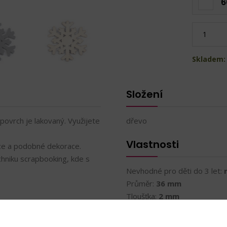
6
Skladem:
Složení
povrch je lakovaný. Využijete
dřevo
Vlastnosti
ěnce a podobné dekorace.
chniku scrapbooking, kde s
Nevhodné pro děti do 3 let:
Průměr:
36 mm
Tloušťka:
2 mm
Lakované dřevo
Oboustranná