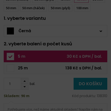
50 mm
50 mm (háček)
50 mm (plyš)
100 mm
1. vyberte variantu
Černá
2. vyberte balení a počet kusů
5 m
30 Kč s DPH / bal.
25 m
138 Kč s DPH / bal.
DO KOŠÍKU
bal.
Skladem: 90 m
Kód produktu: 138310
Potřebujete více, než máme aktuálně skladem? Napište nám na