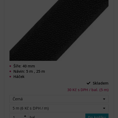
Šíře: 40 mm
Návin: 5 m , 25 m
Háček
Skladem
30 Kč s DPH / bal. (5 m)
Černá
5 m (6 Kč s DPH / m)
bal.
Do košíku