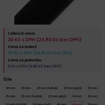
Celková cena:
30
Kč s DPH (
24,80
Kč bez DPH)
Cena za
balení
30
Kč s DPH (
24,80
Kč bez DPH)
Cena za
jednotku
6
Kč s DPH (
4,96
Kč bez DPH)
Šíře
20 mm
20 mm
20 mm (háček)
20 mm (plyš)
25 mm
25 mm
25 mm (háček)
25 mm (plyš)
30 mm
30 mm
38 mm (háček)
38 mm (plyš)
40 mm
40 mm
50 mm