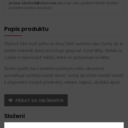
prima-obchod@centrum.cz
a my vám zjistíme termín dodání
požadovaného množství.
Popis produktu
Plyšová část tvoří jednu ze dvou částí suchého zipu. Suchý zip je
textilní materiál, který umožňuje spojovat různé látky. Skládá se
z plyše a nylonových háčků, které se zachytávají na látku.
Široké využití má v textilním průmyslu nebo obuvnictví
(usnadňuje rychlejší nazutí obuvi). Suchý zip může rovněž sloužit
k připevnění různých předmětů, reklam, nápisů, obrázků apod.
PŘIDAT DO OBLÍBENÝCH
Složení