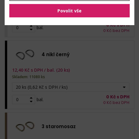
Skladem: 2140 ks
Povolit vše
20 ks (0,62 Kč s DPH / ks)
0
Kč s DPH
bal.
0
Kč bez DPH
4 nikl černý
12,40
Kč s DPH /
bal. (20 ks)
Skladem: 11080 ks
20 ks (0,62 Kč s DPH / ks)
0
Kč s DPH
bal.
0
Kč bez DPH
3 staromosaz