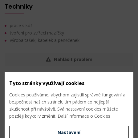
Techniky
práce s kůží
tvoření pro zvířecí mazlíčky
výroba tašek, kabelek a peněženek
Nahlásit problém
Hromadný nákup
Tyto stránky využívají cookies
Cookies používáme, abychom zajistili správné fungování a
bezpečnost našich stránek, tím pádem co nejlepší
zkušenost při návštěvě. Svá nastavení cookies můžete
později kdykoliv změnit.
Další informace o Cookies
1 barva nikl
Nastavení
12,40
Kč s DPH /
bal. (20 ks)