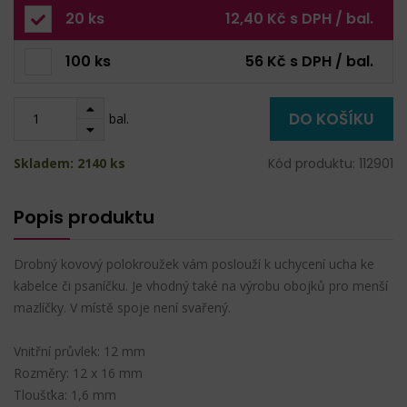
20 ks
12,40 Kč s DPH / bal.
100 ks
56 Kč s DPH / bal.
DO KOŠÍKU
bal.
Skladem: 2140 ks
Kód produktu: 112901
Popis produktu
Drobný kovový polokroužek vám poslouží k uchycení ucha ke
kabelce či psaníčku. Je vhodný také na výrobu obojků pro menší
mazlíčky. V místě spoje není svařený.
Vnitřní průvlek: 12 mm
Rozměry: 12 x 16 mm
Tloušťka: 1,6 mm