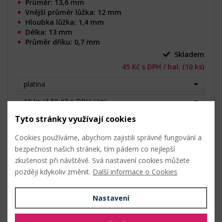
Průměr: 13,6 mm
Vnější průměr lůžka: 12 mm
Hloubka lůžka: 1,4 mm
Délka: 13 mm
Průměr dříku: 0,7 mm
Skladem
45 Kč s DPH / bal. (10 ks)
platina
10 ks (4,50 Kč s DPH / ks)
Tyto stránky využívají cookies
bal.
Do košíku
Cookies používáme, abychom zajistili správné fungování a
bezpečnost našich stránek, tím pádem co nejlepší
zkušenost při návštěvě. Svá nastavení cookies můžete
Metalické fólie / vločky ke zdobení dekorací a
později kdykoliv změnit.
Další informace o Cookies
bytových doplňků
(Kód produktu: 149454)
Nastavení