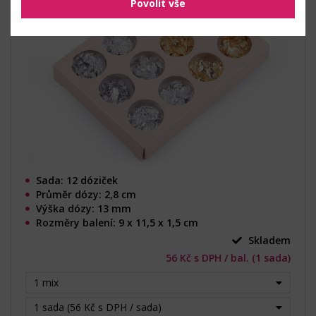
Povolit vše
Sada: 12 dóziček
Průměr dózy: 2,8 cm
Výška dózy: 13 mm
Rozměry balení: 9 x 11,5 x 1,5 cm
Skladem
56 Kč s DPH / bal. (1 sada)
1 mix
1 sada (56 Kč s DPH / sada)