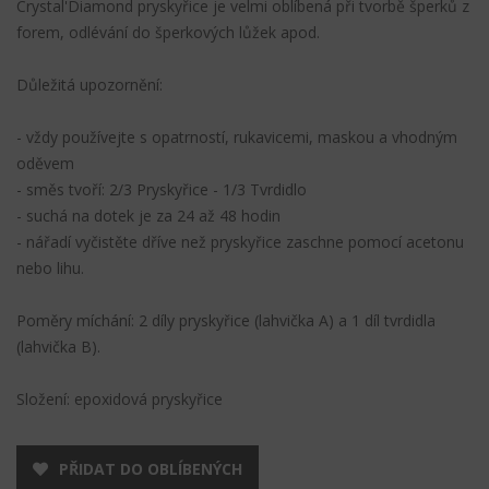
Crystal'Diamond pryskyřice je velmi oblíbená při tvorbě šperků z
forem, odlévání do šperkových lůžek apod.
Důležitá upozornění:
- vždy používejte s opatrností, rukavicemi, maskou a vhodným
oděvem
- směs tvoří: 2/3 Pryskyřice - 1/3 Tvrdidlo
- suchá na dotek je za 24 až 48 hodin
- nářadí vyčistěte dříve než pryskyřice zaschne pomocí acetonu
nebo lihu.
Poměry míchání: 2 díly pryskyřice (lahvička A) a 1 díl tvrdidla
(lahvička B).
Složení: epoxidová pryskyřice
PŘIDAT DO OBLÍBENÝCH