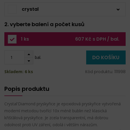
crystal
2. vyberte balení a počet kusů
1 ks
607 Kč s DPH / bal.
DO KOŠÍKU
bal.
Skladem: 6 ks
Kód produktu: 111998
Popis produktu
Crystal'Diamond pryskyřice je epoxidová pryskyřice vytvořená
moderní metodou tvořící 10x méně bublin než klasická
křišťálová pryskyřice. Je zcela transparentní, má dobrou
odolnost proti UV záření, odolá i větším nárazům.