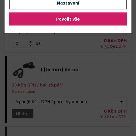
Nastavení
30
Kč s DPH /
bal. (5 pár)
Povolit vše
Skladem: 245 pár
5 pár (6 Kč s DPH / pár)
0
Kč s DPH
bal.
0
Kč bez DPH
1 (15 mm) černá
30
Kč s DPH /
bal. (5 pár)
Není skladem
5 pár (6 Kč s DPH / pár) - Vyprodáno
0
Kč s DPH
Hlídat
0
Kč bez DPH