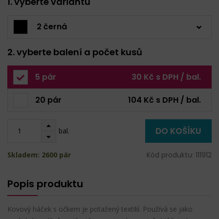
1. vyberte variantu
2 černá
2. vyberte balení a počet kusů
5 pár
30 Kč s DPH / bal.
20 pár
104 Kč s DPH / bal.
DO KOŠÍKU
bal.
Skladem: 2600 pár
Kód produktu: 111912
Popis produktu
Kovový háček s očkem je potažený textilií. Používá se jako