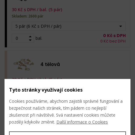
30
Kč s DPH /
bal. (5 pár)
Skladem: 2600 pár
5 pár (6 Kč s DPH / pár)
0
Kč s DPH
bal.
0
Kč bez DPH
4 tělová
30
Kč s DPH /
bal. (5 pár)
Skladem: 3040 pár
Tyto stránky využívají cookies
5 pár (6 Kč s DPH / pár)
Cookies používáme, abychom zajistili správné fungování a
0
Kč s DPH
bal.
bezpečnost našich stránek, tím pádem co nejlepší
0
Kč bez DPH
zkušenost při návštěvě. Svá nastavení cookies můžete
později kdykoliv změnit.
Další informace o Cookies
5 bílá