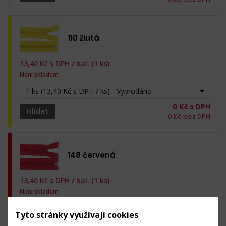
110 žlutá
13,40
Kč s DPH /
bal. (1 ks)
Není skladem
1 ks (13,40 Kč s DPH / ks) - Vyprodáno
0
Kč s DPH
Hlídat
0
Kč bez DPH
148 červená
13,40
Kč s DPH /
bal. (1 ks)
Není skladem
1 ks (13,40 Kč s DPH / ks) - Vyprodáno
Tyto stránky využívají cookies
0
Kč s DPH