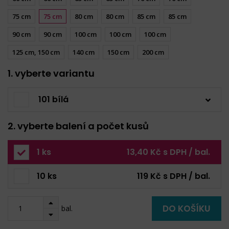
75 cm
75 cm
80 cm
80 cm
85 cm
85 cm
90 cm
90 cm
100 cm
100 cm
100 cm
125 cm, 150 cm
140 cm
150 cm
200 cm
1. vyberte variantu
101 bílá
2. vyberte balení a počet kusů
1 ks
13,40 Kč s DPH / bal.
10 ks
119 Kč s DPH / bal.
DO KOŠÍKU
bal.