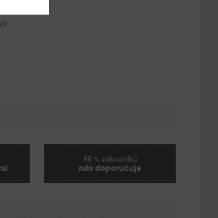
ání
98 % zákazníků
nů
nás doporučuje