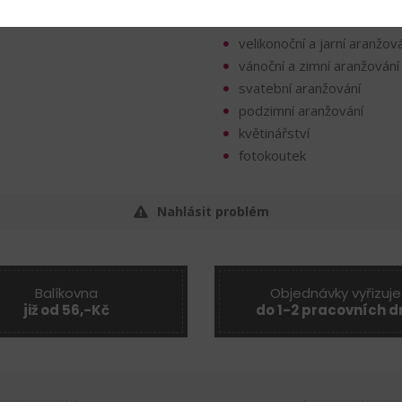
velikonoční a jarní aranžov
vánoční a zimní aranžování
svatební aranžování
podzimní aranžování
květinářství
fotokoutek
Nahlásit problém
Balíkovna
Objednávky vyřizuje
již od 56,-Kč
do 1-2 pracovních d