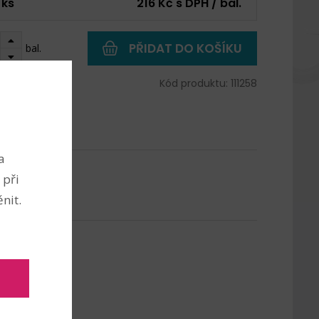
 ks
216 Kč s DPH / bal.
PŘIDAT DO KOŠÍKU
bal.
527 ks
Kód produktu: 111258
a
 při
nit.