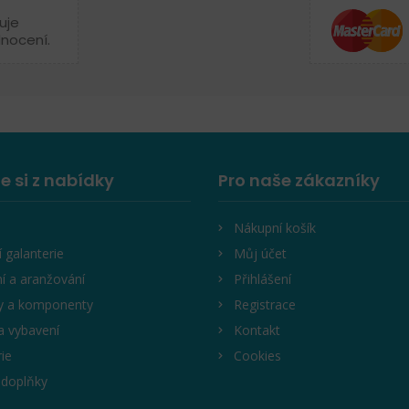
uje
dnocení.
e si z nabídky
Pro naše zákazníky
Nákupní košík
í galanterie
Můj účet
í a aranžování
Přihlášení
y a komponenty
Registrace
a vybavení
Kontakt
rie
Cookies
 doplňky