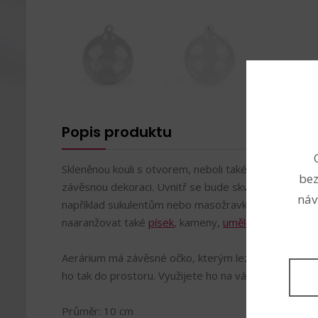
Popis produktu
Skleněnou kouli s otvorem, neboli také aerárium, vyu
bez
závěsnou dekoraci. Uvnitř se bude skvěle dařit rost
náv
například sukulentům nebo masožravkám. Místo rost
naaranžovat také
písek
, kameny,
umělé květy
či svíčk
Aerárium má závěsné očko, kterým lez provléct
nit
,
ho tak do prostoru. Využijete ho na vánoční i svateb
Průměr: 10 cm