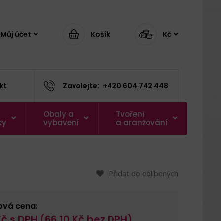
Můj účet
Košík
Kč
kt
Zavolejte:
+420 604 742 448
Obaly a
Tvoření
ky
vybavení
a aranžování
Přidat do oblíbených
ová cena:
č s DPH (
66,10
Kč bez DPH)