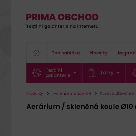
Top nabídka
Novinky
Nejprod
Textilní
Látky
galanterie
Produkty
Tvoření a aranžování
Kovové, dřevěné a
Aerárium / skleněná koule Ø1