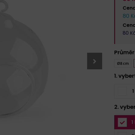
Cen
80
Kč
Cen
80
Kč
Průměr
Ø8 cm
1. vybe
1
2. vybe
1