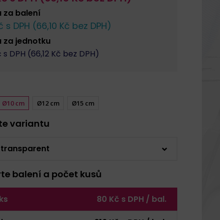
a za
balení
 s DPH (
66,10
Kč bez DPH)
a za
jednotku
 s DPH (
66,12
Kč bez DPH)
Ø10 cm
Ø12 cm
Ø15 cm
rte variantu
 transparent
rte balení a počet kusů
 ks
80 Kč s DPH / bal.