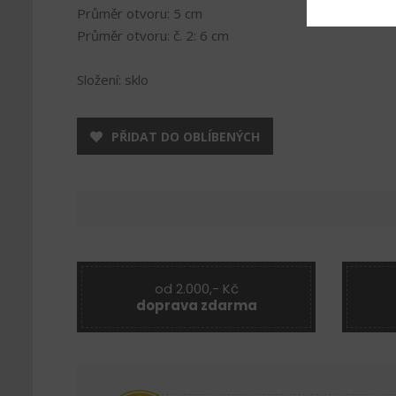
Průměr otvoru: 5 cm
Průměr otvoru: č. 2: 6 cm
Složení: sklo
PŘIDAT DO OBLÍBENÝCH
od 2.000,- Kč
doprava zdarma