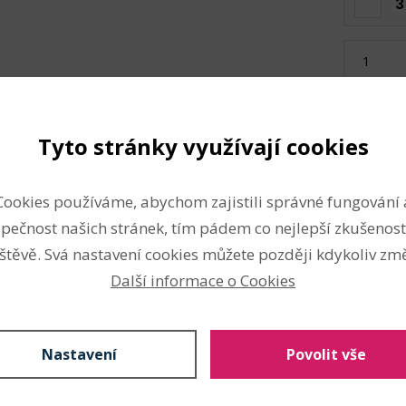
3
Skladem: 
Tyto stránky využívají cookies
Složení
Cookies používáme, abychom zajistili správné fungování 
žijete jako působivou
sklo
pečnost našich stránek, tím pádem co nejlepší zkušenost
linám menšího vzrůstu,
štěvě. Svá nastavení cookies můžete později kdykoliv změ
Vlastnosti
lin můžete do aerária
Další informace o Cookies
y.
Průměr:
10 cm
Průměr otvoru:
5,5 cm
silon
nebo
provázek
a pověsit
Ploché dno
ní dekorace.
Nastavení
Povolit vše
Techniky