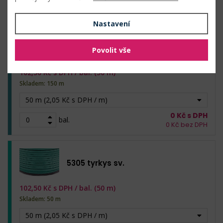
bal.
0
Kč bez DPH
Nastavení
5277 tyrkys
Povolit vše
102,50
Kč s DPH /
bal. (50 m)
Skladem: 150 m
50 m (2,05 Kč s DPH / m)
0
Kč s DPH
bal.
0
Kč bez DPH
5305 tyrkys sv.
102,50
Kč s DPH /
bal. (50 m)
Skladem: 50 m
50 m (2,05 Kč s DPH / m)