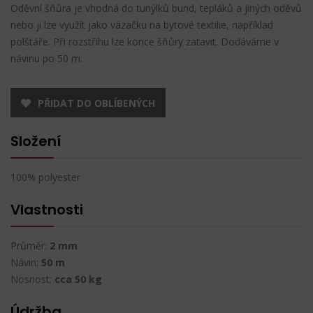
Oděvní šňůra je vhodná do tunýlků bund, tepláků a jiných oděvů
nebo ji lze využít jako vázačku na bytové textilie, například
polštáře. Při rozstřihu lze konce šňůry zatavit. Dodáváme v
návinu po 50 m.
PŘIDAT DO OBLÍBENÝCH
Složení
100% polyester
Vlastnosti
Průměr:
2 mm
Návin:
50 m
Nosnost:
cca 50 kg
Údržba