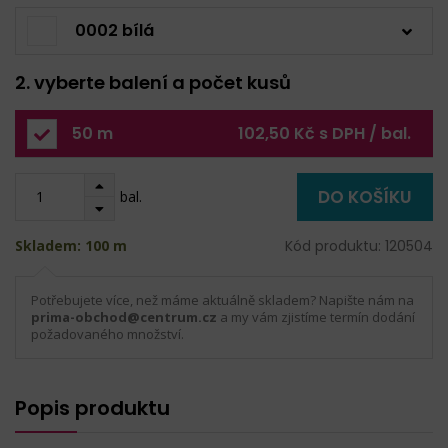
0002 bílá
2. vyberte balení a počet kusů
50 m
102,50 Kč s DPH / bal.
DO KOŠÍKU
bal.
Skladem: 100 m
Kód produktu: 120504
Potřebujete více, než máme aktuálně skladem? Napište nám na
prima-obchod@centrum.cz
a my vám zjistíme termín dodání
požadovaného množství.
Popis produktu