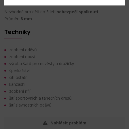
Nevhodné pro děti do 3 let:
nebezpečí spolknutí
Průměr:
8 mm
Techniky
zdobení oděvů
zdobení obuvi
výroba šatů pro nevěsty a družičky
šperkařství
šití ostatní
kanzashi
zdobení riflí
šití sportovních a tanečních dresů
šití slavnostních oděvů
Nahlásit problém