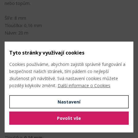
nebo topům.
Šíře: 8 mm
Tloušťka: 0,16 mm
Návin: 20 m
Složení: 100% silikon
Tyto stránky využívají cookies
Cookies používáme, abychom zajistili správné fungování a
PŘIDAT DO OBLÍBENÝCH
bezpečnost našich stránek, tím pádem co nejlepší
zkušenost při návštěvě. Svá nastavení cookies můžete
Složení
později kdykoliv změnit.
Další informace o Cookies
100% silikon
Nastavení
Vlastnosti
Povolit vše
Šíře:
8 mm
Tloušťka:
0,16 mm