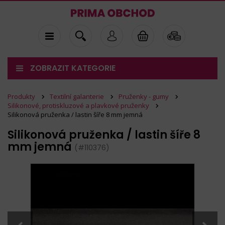
ZOBRAZIT KATEGORIE
Produkty
Textilní galanterie
Pruženky - gumy
Silikonové, protiskluzové a plavkové pruženky
Silikonová pruženka / lastin šíře 8 mm jemná
Silikonová pruženka / lastin šíře 8
mm jemná
(#110376)