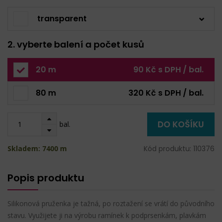
transparent
2. vyberte balení a počet kusů
20 m
90 Kč s DPH / bal.
80 m
320 Kč s DPH / bal.
DO KOŠÍKU
bal.
Skladem: 7400 m
Kód produktu: 110376
Popis produktu
Silikonová pruženka je tažná, po roztažení se vrátí do původního
stavu. Využijete ji na výrobu ramínek k podprsenkám, plavkám