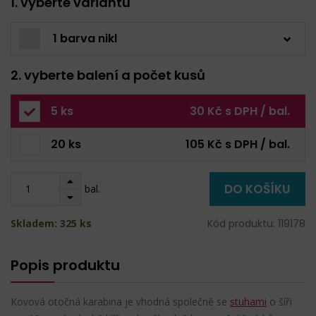
1. vyberte variantu
1 barva nikl
2. vyberte balení a počet kusů
5 ks
30 Kč s DPH / bal.
20 ks
105 Kč s DPH / bal.
DO KOŠÍKU
bal.
Skladem: 325 ks
Kód produktu: 119178
Popis produktu
Kovová otočná karabina je vhodná společně se
stuhami
o šíři