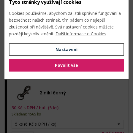
Tyto stránky využívají cookies
Cookies používáme, abychom zajistili správné fungování a
bezpečnost našich stránek, tím pádem co nejlepší
1 barva nikl
zkušenost při návštěvě. Svá nastavení cookies můžete
později kdykoliv změnit.
Další informace o Cookies
30
Kč s DPH /
bal. (5 ks)
Skladem: 325 ks
Nastavení
5 ks (6 Kč s DPH / ks)
0
Kč s DPH
Povolit vše
bal.
0
Kč bez DPH
2 nikl černý
30
Kč s DPH /
bal. (5 ks)
Skladem: 1565 ks
5 ks (6 Kč s DPH / ks)