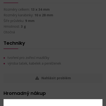
Rozměry celkem:
13 x 34 mm
Rozměry karabinky:
10 x 28 mm
Šíře průvleku:
9 mm
Hmotnost:
3 g
Otočná
Techniky
tvoření pro zvířecí mazlíčky
výroba tašek, kabelek a peněženek
Nahlásit problém
Hromadný nákup