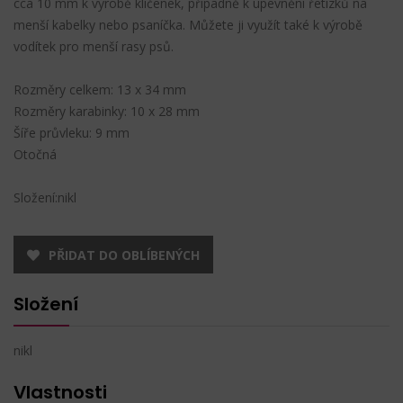
cca 10 mm k výrobě klíčenek, případně k upevnění řetízků na
menší kabelky nebo psaníčka. Můžete ji využít také k výrobě
vodítek pro menší rasy psů.
Rozměry celkem: 13 x 34 mm
Rozměry karabinky: 10 x 28 mm
Šíře průvleku: 9 mm
Otočná
Složení:nikl
PŘIDAT DO OBLÍBENÝCH
Složení
nikl
Vlastnosti