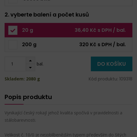
2. vyberte balení a počet kusů
20 g
36,40 Kč s DPH / bal.
200 g
320 Kč s DPH / bal.
DO KOŠÍKU
bal.
Skladem: 2080 g
Kód produktu: 109318
Popis produktu
Vynikající český rokajl jehož kvalita spočívá v pravidelnosti a
stálobarevnosti.
Velikost č. 10/0 je nejoblíbenějším typem především do šitých