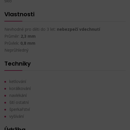
sklo
Vlastnosti
Nevhodné pro děti do 3 let:
nebezpečí vdechnutí
Průměr:
2,3 mm
Průvlek:
0,8 mm
Neprůhledný
Techniky
ketlování
korálkování
navlékání
šití ostatní
šperkařství
vyšívání
Údržba