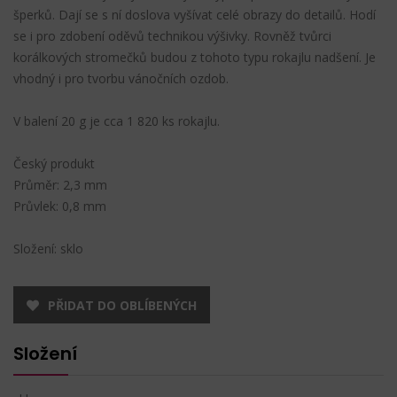
šperků. Dají se s ní doslova vyšívat celé obrazy do detailů. Hodí
se i pro zdobení oděvů technikou výšivky. Rovněž tvůrci
korálkových stromečků budou z tohoto typu rokajlu nadšení. Je
vhodný i pro tvorbu vánočních ozdob.
V balení 20 g je cca 1 820 ks rokajlu.
Český produkt
Průměr: 2,3 mm
Průvlek: 0,8 mm
Složení: sklo
PŘIDAT DO OBLÍBENÝCH
Složení