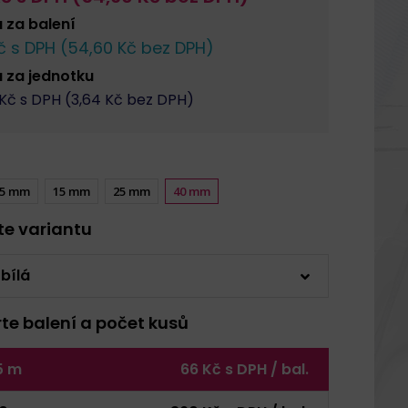
a za
balení
 s DPH (
54,60
Kč bez DPH)
a za
jednotku
Kč s DPH (
3,64
Kč bez DPH)
5 mm
15 mm
25 mm
40 mm
rte variantu
 bílá
rte balení a počet kusů
5 m
66 Kč s DPH / bal.