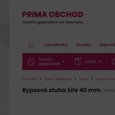
Top nabídka
Novinky
Nejprod
Textilní
Látky
galanterie
Produkty
Textilní galanterie
Stuhy
Rypsové st
Rypsová stuha šíře 40 mm
(#1091