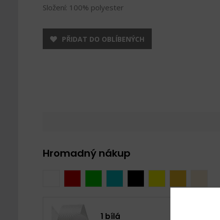
Složení: 100% polyester
PŘIDAT DO OBLÍBENÝCH
Hromadný nákup
1 bílá