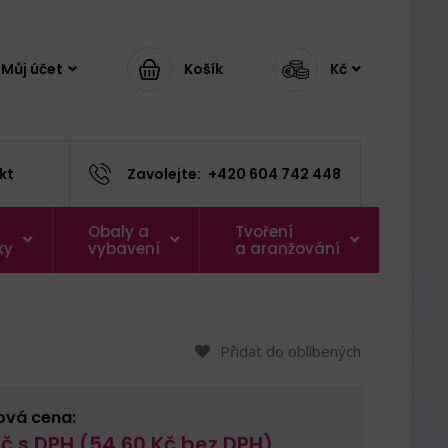
Můj účet
Košík
Kč
kt
Zavolejte:
+420 604 742 448
Obaly a
Tvoření
ky
vybavení
a aranžování
Přidat do oblíbených
ová cena:
č s DPH (
54,60
Kč bez DPH)