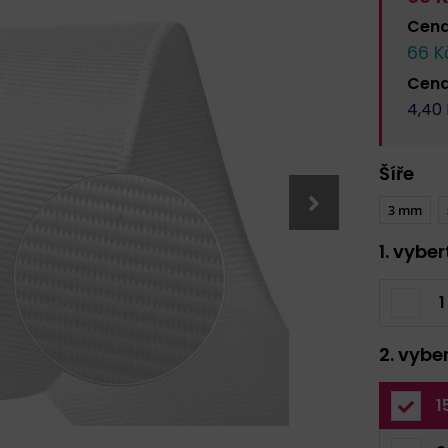
Cen
66
Kč
Cen
4,40
Šíře
3 mm
1. vybe
1
2. vybe
1