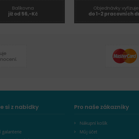
Balíkovna
Objednávky vyřizuje
již od 56,-Kč
do 1-2 pracovních d
uje
dnocení.
e si z nabídky
Pro naše zákazníky
Nákupní košík
í galanterie
Můj účet