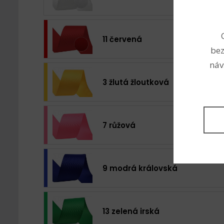
11 červená
bez
náv
3 žlutá žloutková
7 růžová
9 modrá královská
13 zelená irská