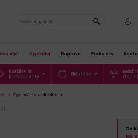
ávanější
Výprodej
Doprava
Podmínky
Konta
Korálky a
Módní
Bižuterie
komponenty
doplň
uhy
Rypsová stuha šíře 40 mm
29)
Celk
66
K