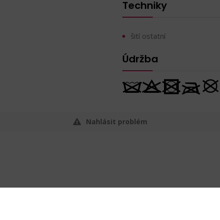
Techniky
šití ostatní
Údržba
Nahlásit problém
66
Kč s DPH
15 m (4,40 Kč s DPH / m)
bal.