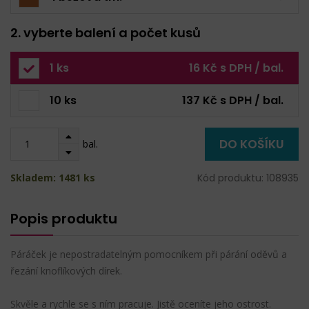
2. vyberte balení a počet kusů
1 ks
16 Kč s DPH / bal.
10 ks
137 Kč s DPH / bal.
DO KOŠÍKU
bal.
Skladem: 1481 ks
Kód produktu: 108935
Popis produktu
Páráček je nepostradatelným pomocníkem při párání oděvů a
řezání knoflíkových dírek.
Skvěle a rychle se s ním pracuje. Jistě oceníte jeho ostrost.