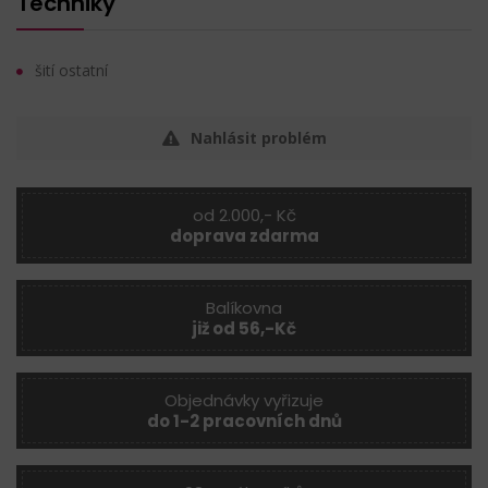
Techniky
šití ostatní
Nahlásit problém
od 2.000,- Kč
doprava zdarma
Balíkovna
již od 56,-Kč
Objednávky vyřizuje
do 1-2 pracovních dnů