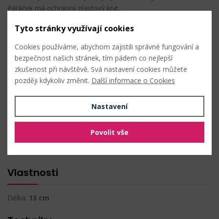
Páráček má ochranný plastový kryt.
Tyto stránky využívají cookies
Délka: 13 cm
Cookies používáme, abychom zajistili správné fungování a
Složení: magnetický kov, plast
bezpečnost našich stránek, tím pádem co nejlepší
zkušenost při návštěvě. Svá nastavení cookies můžete
později kdykoliv změnit.
Další informace o Cookies
PŘIDAT DO OBLÍBENÝCH
Nastavení
Složení
Povolit vše
plast
kov
Vlastnosti
Délka:
13 cm