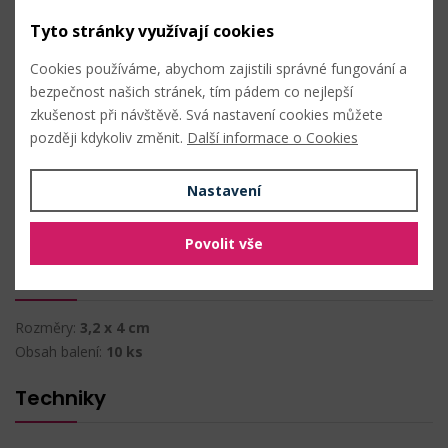
Obsah balení: 10 kusů
Tyto stránky využívají cookies
Složení: vápenec
Cookies používáme, abychom zajistili správné fungování a
bezpečnost našich stránek, tím pádem co nejlepší
zkušenost při návštěvě. Svá nastavení cookies můžete
PŘIDAT DO OBLÍBENÝCH
později kdykoliv změnit.
Další informace o Cookies
Složení
Nastavení
vápenec
Povolit vše
Vlastnosti
Rozměry:
3,2 x 4 cm
Obsah balení:
10 ks
Techniky