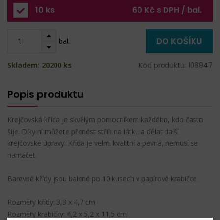
10 ks
60 Kč s DPH / bal.
DO KOŠÍKU
bal.
Skladem: 20200 ks
Kód produktu: 108947
Popis produktu
Krejčovská křída je skvělým pomocníkem každého, kdo často
šije. Díky ní můžete přenést střih na látku a dělat další
krejčovské úpravy. Křída je velmi kvalitní a pevná, nemusí se
namáčet.
Barevné křídy jsou balené po 10 kusech v papírové krabičce.
Rozměry křídy: 3,3 x 4,7 cm
Rozměry krabičky: 4,2 x 5,2 x 11,5 cm