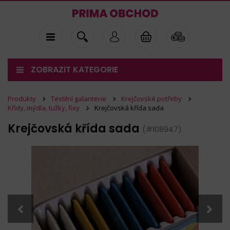
ZOBRAZIT KATEGORIE
Produkty
Textilní galanterie
Krejčovské potřeby
Křídy, mýdla, tužky, fixy
Krejčovská křída sada
Krejčovská křída sada
(#108947)