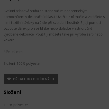
Kvalitní atlasová stuha se stane vašim neocenitelným
pomocníkem v dekorační oblasti. Uvažte z ní mašle a zkrášlete s
nimi textilní návleky na židle při svatební hostině. S její pomocí
ozdobte dárek pro své blízké nebo dolaďte vlastnoručně
vyrobené dekorace. Použít ji můžete také při výrobě šerp nebo
kokard.
Šíře: 40 mm
Složení: 100% polyester
PŘIDAT DO OBLÍBENÝCH
Složení
100% polyester