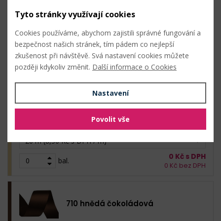
Skladem: 1300 m
Tyto stránky využívají cookies
20 m (8,50 Kč s DPH / m)
Cookies používáme, abychom zajistili správné fungování a
0
Kč s DPH
bezpečnost našich stránek, tím pádem co nejlepší
bal.
0
Kč bez DPH
zkušenost při návštěvě. Svá nastavení cookies můžete
později kdykoliv změnit.
Další informace o Cookies
701 zlatá sv.
Nastavení
170
Kč s DPH /
bal. (20 m)
Povolit vše
Skladem: 180 m
20 m (8,50 Kč s DPH / m)
0
Kč s DPH
bal.
0
Kč bez DPH
710 hnědá čokoládová