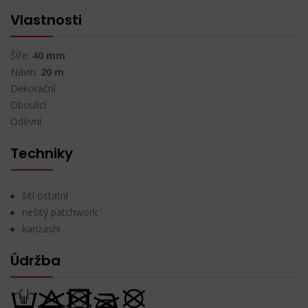
Vlastnosti
Šíře:
40 mm
Návin:
20 m
Dekorační
Oboulící
Oděvní
Techniky
šití ostatní
nešitý patchwork
kanzashi
Údržba