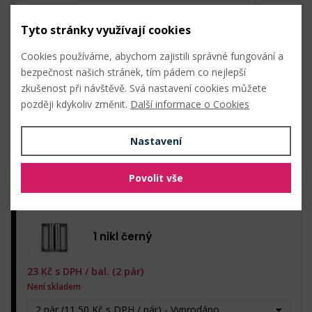
0
Kč s DPH
bal.
0
Kč bez DPH
Tyto stránky využívají cookies
Cookies používáme, abychom zajistili správné fungování a
bezpečnost našich stránek, tím pádem co nejlepší
3 zlatá
zkušenost při návštěvě. Svá nastavení cookies můžete
později kdykoliv změnit.
Další informace o Cookies
23
Kč s DPH /
bal. (2 pár)
Skladem: 824 pár
Nastavení
2 pár (11,50 Kč s DPH / pár)
0
Kč s DPH
bal.
Povolit vše
0
Kč bez DPH
1 nikl černý
23
Kč s DPH /
bal. (2 pár)
Není skladem
2 pár (11,50 Kč s DPH / pár) - Vyprodáno