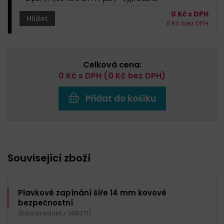
0
Kč s DPH
Hlídat
0
Kč bez DPH
Celková cena:
0
Kč s DPH (
0
Kč bez DPH)
Přidat do košíku
Související zboží
Plavkové zapínání šíře 14 mm kovové
bezpečnostní
(Kód produktu: 149371)