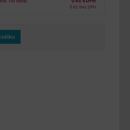
0
Kč s DPH
bal. (50 sada)
0
Kč bez DPH
košíku