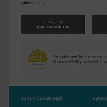
Zobrazeno 1 - 2 z 2
od 2.000,- Kč
doprava zdarma
99 % zázkazníků
nás doporuč
Více než 3 000
pozitivních ho
Jak u nás nakoupit
Vybert