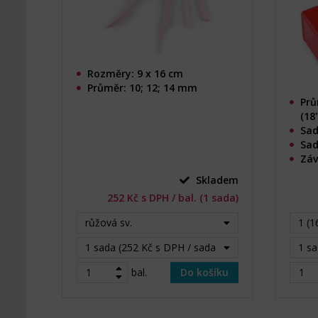
Rozměry: 9 x 16 cm
Průměr: 10; 12; 14 mm
Prů
(18
Sad
Sada
Záv
Skladem
252 Kč s DPH / bal. (1 sada)
růžová sv.
1 (1
1 sada (252 Kč s DPH / sada)
1 sa
bal.
Do košíku