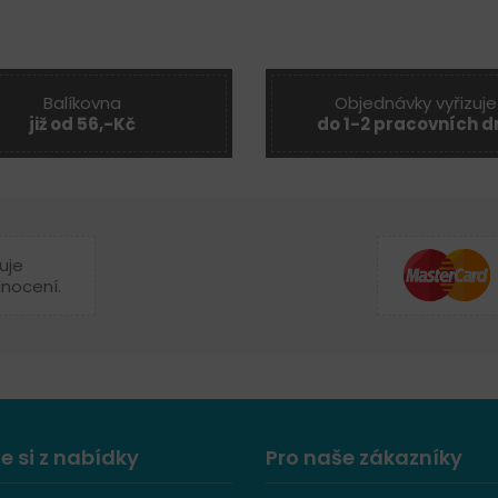
Balíkovna
Objednávky vyřizuje
již od 56,-Kč
do 1-2 pracovních d
uje
dnocení.
e si z nabídky
Pro naše zákazníky