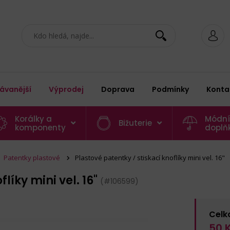
ávanější
Výprodej
Doprava
Podmínky
Konta
Korálky a
Módní
Bižuterie
komponenty
doplň
Patentky plastové
Plastové patentky / stiskací knoflíky mini vel. 16"
líky mini vel. 16"
(#106599)
Celk
50
K