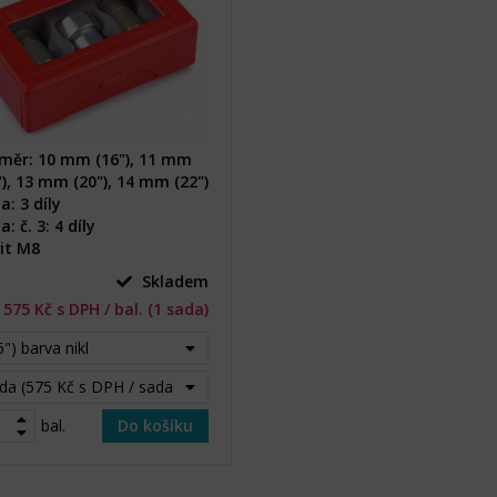
měr: 10 mm (16"), 11 mm
"), 13 mm (20"), 14 mm (22")
a: 3 díly
: č. 3: 4 díly
it M8
Skladem
575 Kč s DPH / bal. (1 sada)
6") barva nikl
da (575 Kč s DPH / sada)
bal.
Do košíku