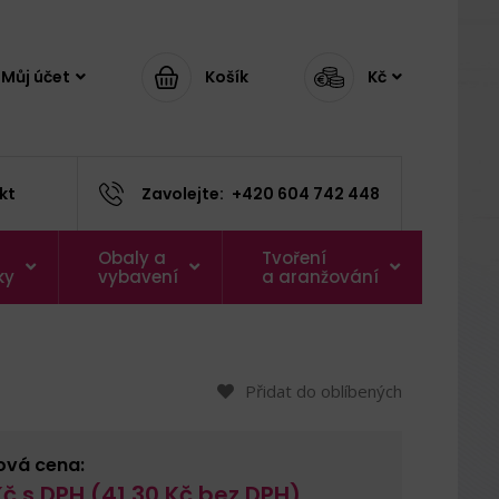
Můj účet
Košík
Kč
kt
Zavolejte:
+420 604 742 448
Obaly a
Tvoření
ky
vybavení
a aranžování
Přidat do oblíbených
ová cena:
č s DPH (
41,30
Kč bez DPH)