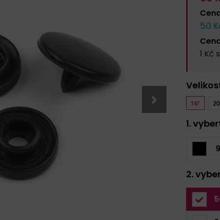
Cen
50
K
Cen
1
Kč s
Velikos
16"
20
1. vybe
9
2. vybe
5