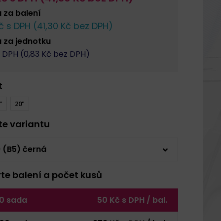
a za
balení
č s DPH (
41,30
Kč bez DPH)
a za
jednotku
 DPH (
0,83
Kč bez DPH)
t
"
20"
rte variantu
 (B5) černá
rte balení a počet kusů
0 sada
50 Kč s DPH / bal.