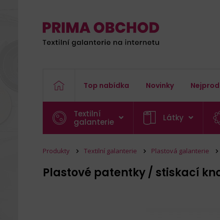
Top nabídka
Novinky
Nejprod
Textilní
Látky
galanterie
Produkty
Textilní galanterie
Plastová galanterie
Plastové patentky / stiskací knof