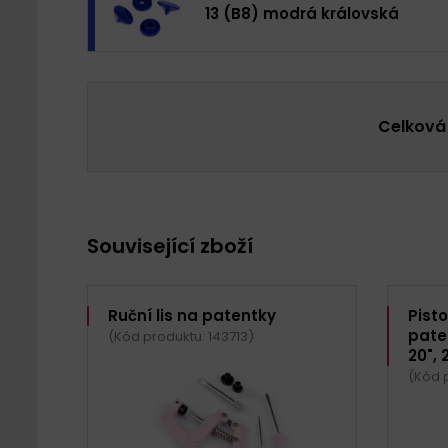
13 (B8) modrá královská
Celková
Související zboží
Ruční lis na patentky
Pist
paten
(Kód produktu: 143713)
20", 
(Kód p