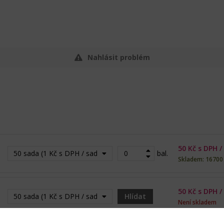
Nahlásit problém
50
Kč s DPH /
50 sada (1 Kč s DPH / sada)
bal.
Skladem: 16700
50
Kč s DPH /
50 sada (1 Kč s DPH / sada) - Vyprodáno
Hlídat
Není skladem