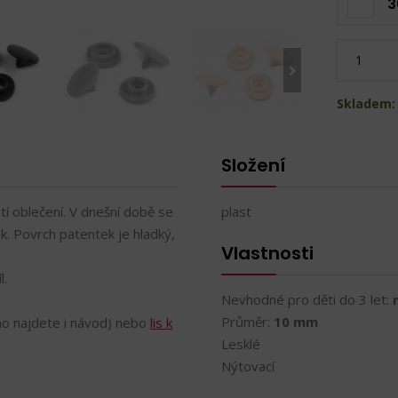
3
Skladem:
Složení
tí oblečení. V dnešní době se
plast
k. Povrch patentek je hladký,
Vlastnosti
l.
Nevhodné pro děti do 3 let:
Průměr:
10 mm
ho najdete i návod)
nebo
lis k
Lesklé
Nýtovací