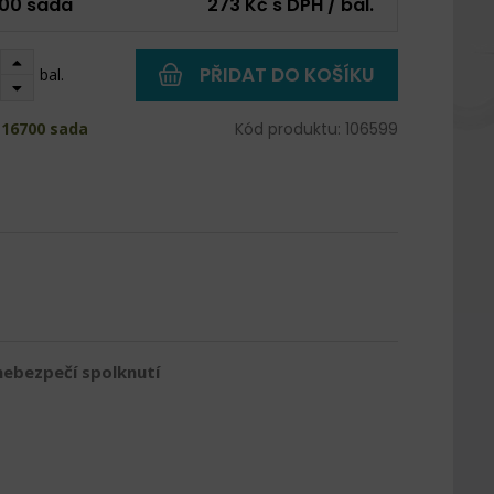
00 sada
273 Kč s DPH / bal.
PŘIDAT DO KOŠÍKU
bal.
 16700 sada
Kód produktu: 106599
nebezpečí spolknutí