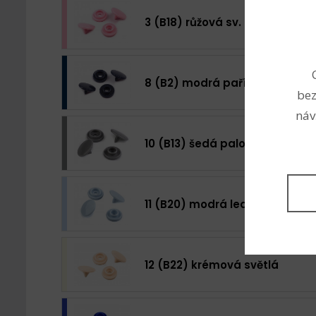
3 (B18) růžová sv.
8 (B2) modrá pařížská
bez
náv
10 (B13) šedá paloma
11 (B20) modrá ledová
12 (B22) krémová světlá