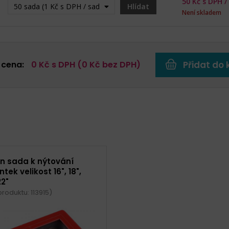
50
Kč s DPH /
50 sada (1 Kč s DPH / sada) - Vyprodáno
Hlídat
Není skladem
 cena:
0
Kč s DPH (
0
Kč bez DPH)
Přidat do 
on sada k nýtování
tek velikost 16", 18",
22"
roduktu: 113915)