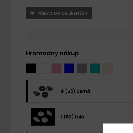
PŘIDAT DO OBLÍBENÝCH
Hromadný nákup
9 (B5) černá
1 (B3) bílá