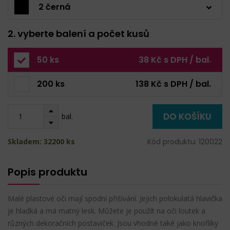
2 černá
2. vyberte balení a počet kusů
50 ks
38 Kč s DPH / bal.
200 ks
138 Kč s DPH / bal.
DO KOŠÍKU
bal.
Skladem: 32200 ks
Kód produktu: 120022
Popis produktu
Malé plastové oči mají spodní přišívání. Jejich polokulatá hlavička
je hladká a má matný lesk. Můžete je použít na oči loutek a
různých dekoračních postaviček. Jsou vhodné také jako knoflíky