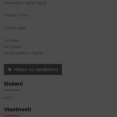
k halenkám, šatům apod.
Průměr: 7 mm
Složení: plast
Techniky:
šití ostatní
tvorba andělů a figurek
PŘIDAT DO OBLÍBENÝCH
Složení
plast
Vlastnosti