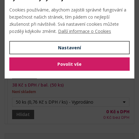
Cookies používáme, abychom zajistili správné fungování a
38
Kč s DPH /
bal. (50 ks)
bezpečnost našich stránek, tím pádem co nejlepší
Skladem: 32200 ks
zkušenost při návštěvě. Svá nastavení cookies můžete
50 ks (0,76 Kč s DPH / ks)
později kdykoliv změnit.
Další informace o Cookies
0
Kč s DPH
bal.
0
Kč bez DPH
Nastavení
Povolit vše
1 transparent
38
Kč s DPH /
bal. (50 ks)
Není skladem
50 ks (0,76 Kč s DPH / ks) - Vyprodáno
0
Kč s DPH
Hlídat
0
Kč bez DPH