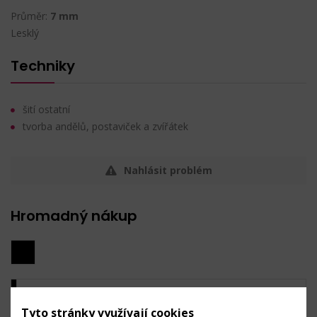
Průměr:
7 mm
Lesklý
Techniky
šití ostatní
tvorba andělů, postaviček a zvířátek
Nahlásit problém
Hromadný nákup
2 černá
Tyto stránky využívají cookies