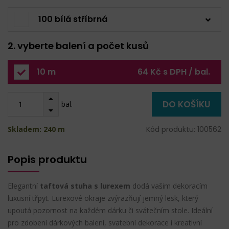
100 bílá stříbrná
2. vyberte balení a počet kusů
10 m
64 Kč s DPH / bal.
DO KOŠÍKU
bal.
Skladem: 240 m
Kód produktu: 100562
Popis produktu
Elegantní
taftová stuha s lurexem
dodá vašim dekoracím
luxusní třpyt. Lurexové okraje zvýrazňují jemný lesk, který
upoutá pozornost na každém dárku či svátečním stole. Ideální
pro zdobení dárkových balení, svatební dekorace i kreativní