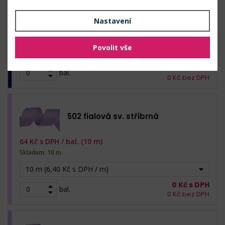
Nastavení
64
Kč s DPH /
bal. (10 m)
Skladem: 80 m
Povolit vše
10 m (6,40 Kč s DPH / m)
0
Kč s DPH
bal.
0
Kč bez DPH
502 fialová sv. stříbrná
64
Kč s DPH /
bal. (10 m)
Skladem: 10 m
10 m (6,40 Kč s DPH / m)
0
Kč s DPH
bal.
0
Kč bez DPH