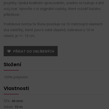
projekty. Vyniká kvalitním zpracováním, snadno se tvaruje a drží
svůj tvar. Vytvořte s ní originální ozdoby, které rozzáří každou
příležitost.
Podniková norma fa Stuha povoluje na 10 metrových návinech
dva odstřihy, které jsou k sobě slepené, tolerance u 10 m
návinů je +/- 10 cm.
PŘIDAT DO OBLÍBENÝCH
Složení
100% polyester
Vlastnosti
Šíře:
40 mm
Návin:
10 m