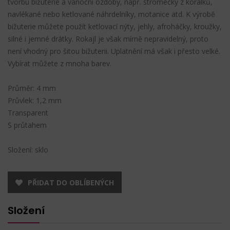
tvorbu bižuterie a vánoční ozdoby, např. stromečky z korálků,
navlékané nebo ketlované náhrdelníky, motanice atd. K výrobě
bižuterie můžete použít ketlovací nýty, jehly, afroháčky, kroužky,
silné i jemné drátky. Rokajl je však mírně nepravidelný, proto
není vhodný pro šitou bižuterii. Uplatnění má však i přesto velké.
Vybírat můžete z mnoha barev.
Průměr: 4 mm
Průvlek: 1,2 mm
Transparent
S průtahem
Složení: sklo
PŘIDAT DO OBLÍBENÝCH
Složení