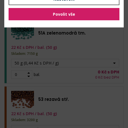
0
Kč s DPH
bal.
0
Kč bez DPH
Povolit vše
51A zelenomodrá tm.
22
Kč s DPH /
bal. (50 g)
Skladem: 7150 g
50 g (0,44 Kč s DPH / g)
0
Kč s DPH
bal.
0
Kč bez DPH
53 rezavá stř.
22
Kč s DPH /
bal. (50 g)
Skladem: 3200 g