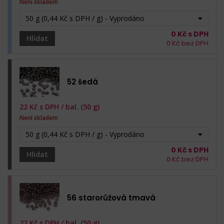
Není skladem
50 g (0,44 Kč s DPH / g) - Vyprodáno
0
Kč s DPH
Hlídat
0
Kč bez DPH
52 šedá
22
Kč s DPH /
bal. (50 g)
Není skladem
50 g (0,44 Kč s DPH / g) - Vyprodáno
0
Kč s DPH
Hlídat
0
Kč bez DPH
56 starorůžová tmavá
22
Kč s DPH /
bal. (50 g)