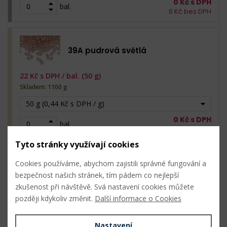
0
Kč s DPH
bal.
0
Kč bez DPH
39A pudrová světlá
22
Kč s DPH /
bal. (50 g)
Skladem: 1100 g
50 g (0,44 Kč s DPH / g)
0
Kč s DPH
bal.
0
Kč bez DPH
Tyto stránky využívají cookies
Cookies používáme, abychom zajistili správné fungování a
41A fialová tmavá
bezpečnost našich stránek, tím pádem co nejlepší
zkušenost při návštěvě. Svá nastavení cookies můžete
22
Kč s DPH /
bal. (50 g)
později kdykoliv změnit.
Další informace o Cookies
Skladem: 3700 g
50 g (0,44 Kč s DPH / g)
Nastavení