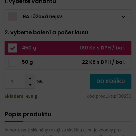
1. vyberte variantu
9A růžová nejsv.
2. vyberte balení a počet kusů
450 g
180 Kč s DPH / bal.
50 g
22 Kč s DPH / bal.
DO KOŠÍKU
bal.
Skladem: 450 g
Kód produktu: 108250
Popis produktu
Importovaný skleněný rokajl za skvělou cenu je vhodný pro