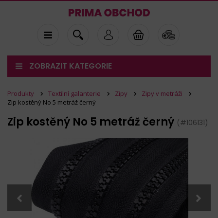
ZOBRAZIT KATEGORIE
Produkty
Textilní galanterie
Zipy
Zipy v metráži
Zip kostěný No 5 metráž černý
Zip kostěný No 5 metráž černý
(#106131)