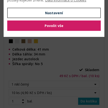
později kdykoliv změnit.
Další informace o Cookies
Nastavení
Povolit vše
Celková délka: 41 mm
Délka táhla: 34 mm
Jezdec autolock
Šířka spirály: No 5
Skladem
49 Kč s DPH / bal. (10 ks)
1 nikl černý
10 ks (4,90 Kč s DPH / ks)
bal.
Do košíku