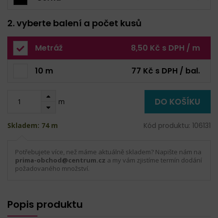
2. vyberte balení a počet kusů
Metráž
8,50 Kč s DPH / m
10 m
77 Kč s DPH / bal.
DO KOŠÍKU
m
Skladem: 74 m
Kód produktu: 106131
Potřebujete více, než máme aktuálně skladem? Napište nám na
prima-obchod@centrum.cz
a my vám zjistíme termín dodání
požadovaného množství.
Popis produktu