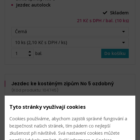
Jezdec autolock
Skladem
21 Kč s DPH / bal. (10 ks)
Černá
10 ks (2,10 Kč s DPH / ks)
bal.
Do košíku
Jezdec ke kostěným zipům No 5 ozdobný
(Kód produktu: 104745)
Tyto stránky využívají cookies
Cookies používáme, abychom zajistili správné fungování a
bezpečnost našich stránek, tím pádem co nejlepší
zkušenost při návštěvě. Svá nastavení cookies můžete