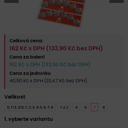
Celková cena:
162
Kč s DPH (
133,90
Kč bez DPH)
Cena za
balení
162
Kč s DPH (
133,90
Kč bez DPH)
Cena za
jednotku
40,50
Kč s DPH (
33,47
Kč bez DPH)
Velikost
0; 1/2; 2/0; 1; 2; 3; 4; 5; 6; 7; 8
1 a 2
4
6
7
8
1. vyberte variantu