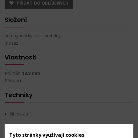
PŘIDAT DO OBLÍBENÝCH
Složení
nemagnetický kov - pratelný
mosaz
Vlastnosti
Průměr:
18,9 mm
Přišívací
Techniky
šití ostatní
Údržba
Tyto stránky využívají cookies