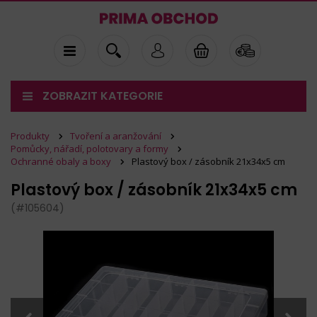
ZOBRAZIT KATEGORIE
Produkty
Tvoření a aranžování
Pomůcky, nářadí, polotovary a formy
Ochranné obaly a boxy
Plastový box / zásobník 21x34x5 cm
Plastový box / zásobník 21x34x5 cm
(#105604)