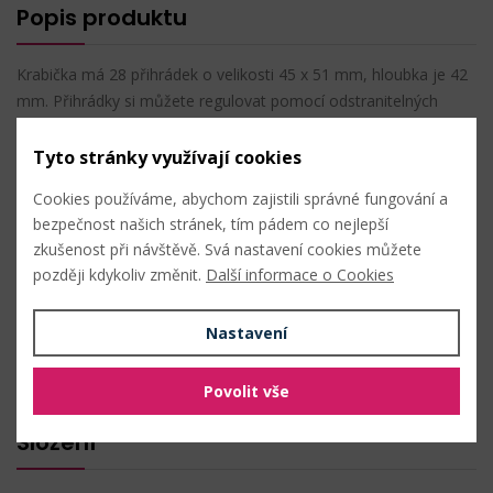
Popis produktu
Krabička má 28 přihrádek o velikosti 45 x 51 mm, hloubka je 42
mm. Přihrádky si můžete regulovat pomocí odstranitelných
přepážek ( 3x dlouhé vcelku, 24 x krátké jednotlivé), pokud
odstraníte všechny, budete mít prostor o velikosti 21 x 34 cm.
Tyto stránky využívají cookies
Cookies používáme, abychom zajistili správné fungování a
Šířka: 21 cm
bezpečnost našich stránek, tím pádem co nejlepší
Délka: 34 cm
zkušenost při návštěvě. Svá nastavení cookies můžete
Tloušťka: 5 cm
později kdykoliv změnit.
Další informace o Cookies
Složení: plast
Nastavení
PŘIDAT DO OBLÍBENÝCH
Povolit vše
Složení