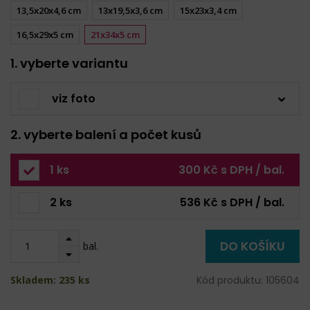
13,5x20x4,6 cm
13x19,5x3,6 cm
15x23x3,4 cm
16,5x29x5 cm
21x34x5 cm
1. vyberte variantu
viz foto
2. vyberte balení a počet kusů
1 ks
300 Kč s DPH / bal.
2 ks
536 Kč s DPH / bal.
DO KOŠÍKU
bal.
Skladem: 235 ks
Kód produktu: 105604