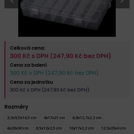
Celková cena:
300
Kč s DPH (
247,90
Kč bez DPH)
Cena za
balení
300
Kč s DPH (
247,90
Kč bez DPH)
Cena za
jednotku
300
Kč s DPH (
247,93
Kč bez DPH)
Rozměry
3,3x9,5x14,5 cm
4x17x21 cm
6,8x12,7x2,2 cm
6x20x30 cm
8,5x12x2,5 cm
10x17x2,2 cm
12,5x23x4 cm