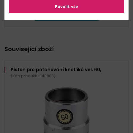
0
Kč s DPH (
0
Kč bez DPH)
Povolit vše
Přidat do košíku
Související zboží
Piston pro potahování knoflíků vel. 60,
(Kód produktu: 140608)