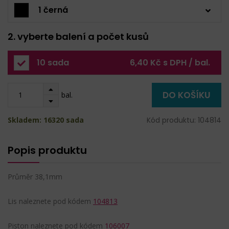
1 černá
2. vyberte balení a počet kusů
10 sada
6,40 Kč s DPH / bal.
DO KOŠÍKU
bal.
Skladem: 16320 sada
Kód produktu: 104814
Popis produktu
Průměr 38,1mm
Lis naleznete pod kódem
104813
Piston naleznete pod kódem
106007