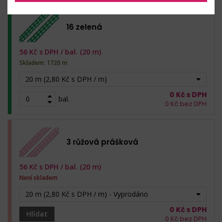
16 zelená
56
Kč s DPH /
bal. (20 m)
Skladem: 1720 m
20 m (2,80 Kč s DPH / m)
0
Kč s DPH
bal.
0
Kč bez DPH
3 růžová prášková
56
Kč s DPH /
bal. (20 m)
Není skladem
20 m (2,80 Kč s DPH / m) - Vyprodáno
0
Kč s DPH
Hlídat
0
Kč bez DPH