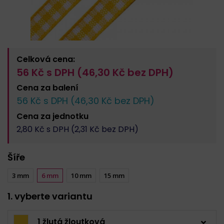
Celková cena:
56
Kč s DPH (
46,30
Kč bez DPH)
Cena za
balení
56
Kč s DPH (
46,30
Kč bez DPH)
Cena za
jednotku
2,80
Kč s DPH (
2,31
Kč bez DPH)
Šíře
3 mm
6 mm
10 mm
15 mm
1. vyberte variantu
1 žlutá žloutková