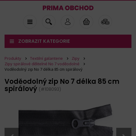
ZOBRAZIT KATEGORIE
Produkty
Textilní galanterie
Zipy
Zipy spirálové dělitelné No 7 voděodolné
Voděodolný zip No 7 délka 85 cm spirálový
Voděodolný zip No 7 délka 85 cm
spirálový
(#108093)