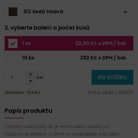
312 šedá tmavá
2. vyberte balení a počet kusů
1 ks
32,40 Kč s DPH / bal.
10 ks
292 Kč s DPH / bal.
DO KOŠÍKU
bal.
Skladem: 154 ks
Kód produktu: 108093
Popis produktu
Dělitelný voděodolný zip je velmi kvalitní, vhodný pro
outdoorové oblečení, u něhož se předpokládá vyšší zátěž.