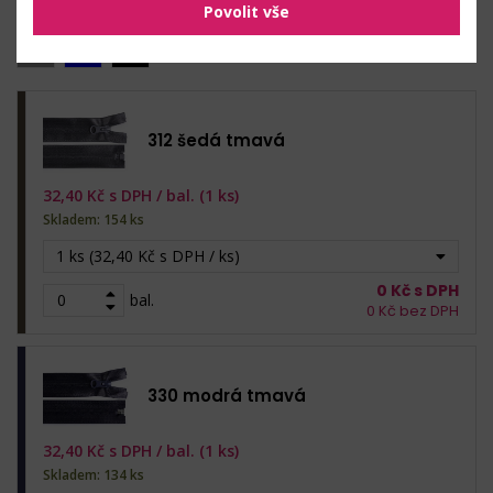
Povolit vše
312 šedá tmavá
32,40
Kč s DPH /
bal. (1 ks)
Skladem: 154 ks
1 ks (32,40 Kč s DPH / ks)
0
Kč s DPH
bal.
0
Kč bez DPH
330 modrá tmavá
32,40
Kč s DPH /
bal. (1 ks)
Skladem: 134 ks