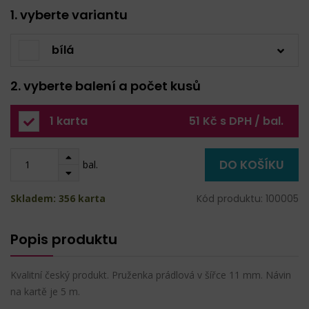
1. vyberte variantu
bílá
2. vyberte balení a počet kusů
1 karta
51 Kč s DPH / bal.
DO KOŠÍKU
bal.
Skladem: 356 karta
Kód produktu: 100005
Popis produktu
Kvalitní český produkt. Pruženka prádlová v šířce 11 mm. Návin
na kartě je 5 m.