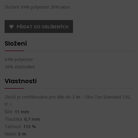
Složení: 64% polyester 36% latex
PŘIDAT DO OBLÍBENÝCH
Složení
64% polyester
36% elastodien
Vlastnosti
Zboží je certifikováno pro děti do 3 let - Öko-Tex Standard 100,
tř. I.
Šíře:
11 mm
Tloušťka:
0,7 mm
Tažnost:
113 %
Návin:
5 m