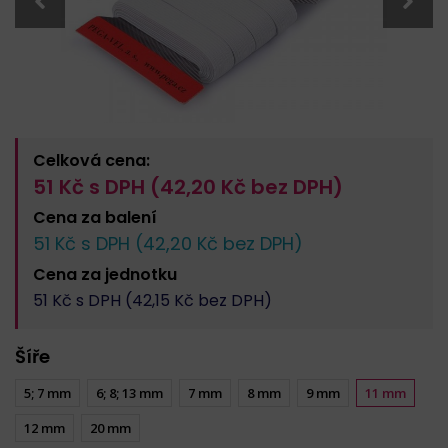
Celková cena:
51
Kč s DPH (
42,20
Kč bez DPH)
Cena za
balení
51
Kč s DPH (
42,20
Kč bez DPH)
Cena za
jednotku
51
Kč s DPH (
42,15
Kč bez DPH)
Šíře
5; 7 mm
6; 8; 13 mm
7 mm
8 mm
9 mm
11 mm
12 mm
20 mm