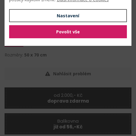
Složení: 100% bavlna
Nastavení
PŘIDAT DO OBLÍBENÝCH
Povolit vše
Vlastnosti
Rozměry:
50 x 70 cm
Nahlásit problém
od 2.000,- Kč
doprava zdarma
Balíkovna
již od 56,-Kč