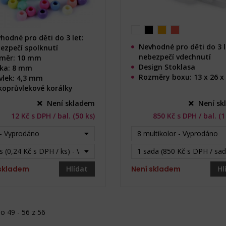
hodné pro děti do 3 let:
Nevhodné pro děti do 3 l
ezpečí spolknutí
nebezpečí vdechnutí
měr: 10 mm
Design Stoklasa
ka: 8 mm
Rozměry boxu: 13 x 26 x
vlek: 4,3 mm
koprůvlekové korálky
Není skladem
Není sk
12 Kč s DPH / bal. (50 ks)
850 Kč s DPH / bal. (
 - Vyprodáno
8 multikolor - Vyprodáno
s (0,24 Kč s DPH / ks) - Vyprodáno
1 sada (850 Kč s DPH / sa
 skladem
Hlídat
Není skladem
Hl
o 49 - 56 z 56