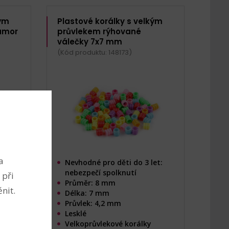
kým
Plastové korálky s velkým
ramor
průvlekem rýhované
válečky 7x7 mm
(Kód produktu: 148173)
a
et:
Nevhodné pro děti do 3 let:
nebezpečí spolknutí
 při
Průměr: 8 mm
nit.
Délka: 7 mm
Průvlek: 4,2 mm
Lesklé
Velkoprůvlekové korálky