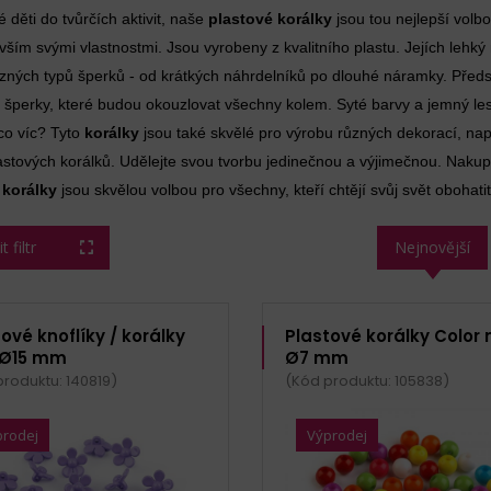
é děti do tvůrčích aktivit, naše
plastové korálky
jsou tou nejlepší volb
vším svými vlastnostmi. Jsou vyrobeny z kvalitního plastu. Jejích lehký m
zných typů šperků - od krátkých náhrdelníků po dlouhé náramky. Předsta
 šperky, které budou okouzlovat všechny kolem. Syté barvy a jemný le
co víc? Tyto
korálky
jsou také skvělé pro výrobu různých dekorací, nap
astových korálků. Udělejte svou tvorbu jedinečnou a výjimečnou. Nakupte
 korálky
jsou skvělou volbou pro všechny, kteří chtějí svůj svět obohatit
 filtr
Nejnovější
ové knoflíky / korálky
Plastové korálky Color 
 Ø15 mm
Ø7 mm
produktu: 140819)
(Kód produktu: 105838)
prodej
Výprodej