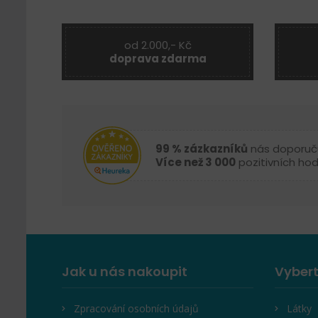
od 2.000,- Kč
doprava zdarma
99 % zázkazníků
nás doporuč
Více než 3 000
pozitivních ho
Jak u nás nakoupit
Vybert
Zpracování osobních údajů
Látky