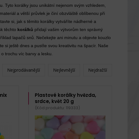
ou. Tyto korálky jsou unikátní nejenom svým vzhledem,
ateriál a větší průvlek je činí obzvláště oblíbenou při
vte si, jak s těmito korálky vytváříte nádherné a
sk těchto
korálků
přidají vašim výtvorům ten správný
říklad lapačů snů. Nečekejte ani minutu a objevte kouzlo
 si ještě dnes a pusťte svou kreativitu na špacír. Naše
 o trochu víc barvy a lesku.
Nejprodávanější
Nejlevnější
Nejdražší
mix
Plastové korálky hvězda,
srdce, květ 20 g
(Kód produktu: 119333)