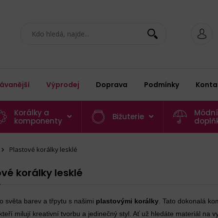
ávanější
Výprodej
Doprava
Podmínky
Konta
Korálky a
Módní
Bižuterie
komponenty
doplň
Plastové korálky lesklé
vé korálky lesklé
o světa barev a třpytu s našimi
plastovými korálky
. Tato dokonalá kom
kteří milují kreativní tvorbu a jedinečný styl. Ať už hledáte materiál na