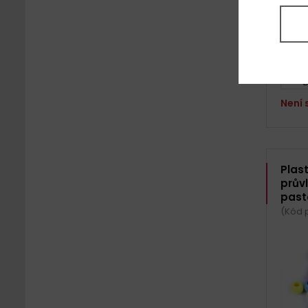
béžo
20 g
Není
Plas
prův
past
(Kód 