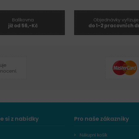
Balíkovna
Objednávky vyřizuje
již od 56,-Kč
do 1-2 pracovních d
uje
dnocení.
e si z nabídky
Pro naše zákazníky
Nákupní košík