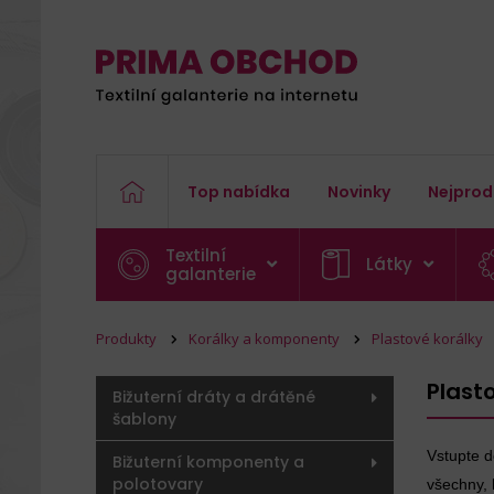
Top nabídka
Novinky
Nejprod
Textilní
Látky
galanterie
Produkty
Korálky a komponenty
Plastové korálky
Plasto
Bižuterní dráty a drátěné
šablony
Vstupte d
Bižuterní komponenty a
polotovary
všechny, 