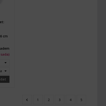
et:
 6 cm
ladem
1 sada)
da) - Vyprodáno
ídat
1
2
3
4
5