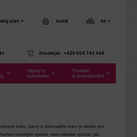
Můj účet
Košík
Kč
kt
Zavolejte:
+420 604 742 448
Obaly a
Tvoření
ky
vybavení
a aranžování
binace lesku, barvy a dokonalého tvaru je ideální pro
 vytvoření osobitých šperků, nebo hledáte způsob, jak