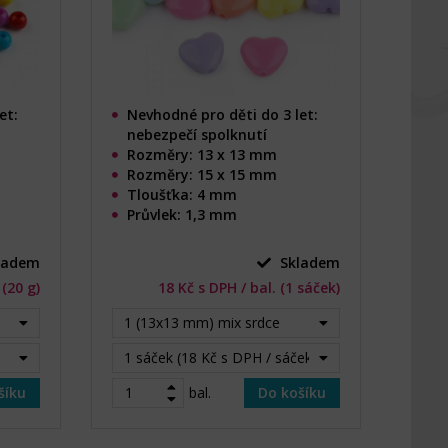
et:
Nevhodné pro děti do 3 let:
nebezpečí spolknutí
Rozměry: 13 x 13 mm
Rozměry: 15 x 15 mm
Tloušťka: 4 mm
Průvlek: 1,3 mm
ladem
Skladem
 (20 g)
18 Kč s DPH / bal. (1 sáček)
1 (13x13 mm) mix srdce
1 sáček (18 Kč s DPH / sáček)
šíku
bal.
Do košíku