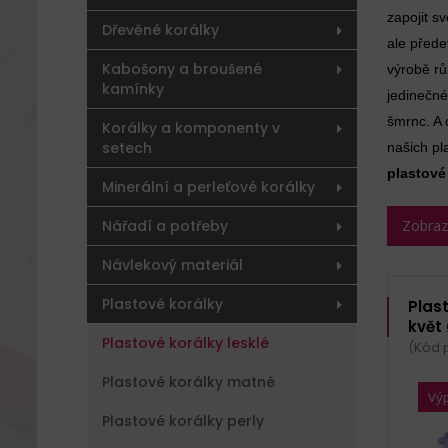
zapojit sv
Dřevěné korálky
ale přede
Kabošony a broušené
výrobě rů
kamínky
jedinečné
šmrnc. A 
Korálky a komponenty v
setech
našich pl
plastové
Minerální a perleťové korálky
Nářadí a potřeby
Zobrazit
Návlekový materiál
Plastové korálky
Plast
květ
Plastové korálky lesklé
(Kód 
Plastové korálky matné
Vý
Plastové korálky perly