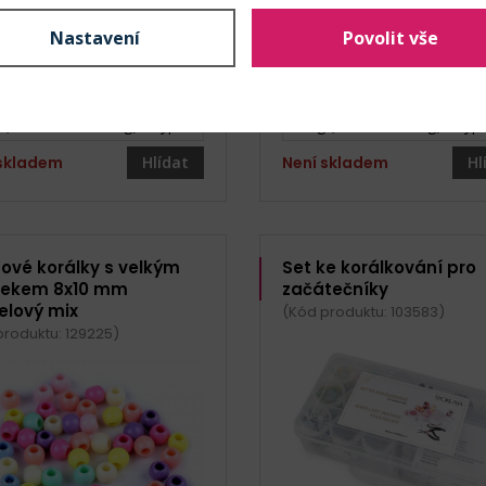
Není skladem
Není sk
Nastavení
Povolit vše
20,40 Kč s DPH / bal. (20 g)
20 Kč s DPH / bal.
vobílá - Vyprodáno
béžovobílá - Vyprodáno
 (1,02 Kč s DPH / g) - Vyprodáno
20 g (1 Kč s DPH / g) - Vy
 skladem
Hlídat
Není skladem
Hl
tové korálky s velkým
Set ke korálkování pro
lekem 8x10 mm
začátečníky
elový mix
(Kód produktu: 103583)
produktu: 129225)