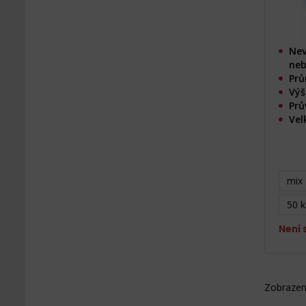
Nev
neb
Prů
Výš
Prů
Vel
mix
50 k
Není
Zobrazen