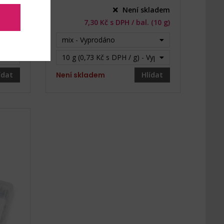
ladem
Není skladem
 (20 g)
7,30 Kč s DPH / bal. (10 g)
mix - Vyprodáno
prodáno
10 g (0,73 Kč s DPH / g) - Vyprodáno
ídat
Není skladem
Hlídat