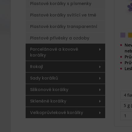
Plastové korálky s písmenky
Plastové korálky svítící ve tmě
Plastové korálky transparentní
Plastové přívěsky a ozdoby
Nev
Porcelánové a kovové
neb
korálky
Prů
Prů
Rokajl
Les
Sady korálků
Silikonové korálky
4 fia
Skleněné korálky
5 g 
Velkoprůvlekové korálky