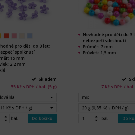
Nevhodné pro děti do 3 l
nebezpečí vdechnutí
hodné pro děti do 3 let:
Průměr: 7 mm
ezpečí spolknutí
Průvlek: 1,5 mm
měr: 15 mm
vlek: 2,2 mm
klé
Skladem
Sk
55 Kč s DPH / bal. (5 g)
7 Kč s DPH / bal.
lová lila
mix
(11 Kč s DPH / g)
20 g (0,35 Kč s DPH / g)
bal.
Do košíku
bal.
Do ko