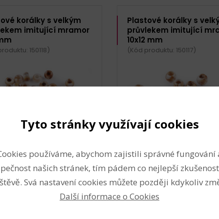
tové korálky s velkým
Plastové korálky s vel
lekem imitující mramor
průvlekem imitující m
 mm
10x12 mm
roduktu: 150118)
(Kód produktu: 150117)
Tyto stránky využívají cookies
Cookies používáme, abychom zajistili správné fungování 
hodné pro děti do 3 let:
Nevhodné pro děti do 3 l
ezpečí spolknutí
nebezpečí spolknutí
pečnost našich stránek, tím pádem co nejlepší zkušenost
měr: 9 mm
Průměr: 12 mm
štěvě. Svá nastavení cookies můžete později kdykoliv změ
ka: 6 mm
Délka: 10 mm
vlek: 4,2 mm
Průvlek: 6,5 mm
Další informace o Cookies
klé
Lesklé
koprůvlekové korálky
Velkoprůvlekové korálky