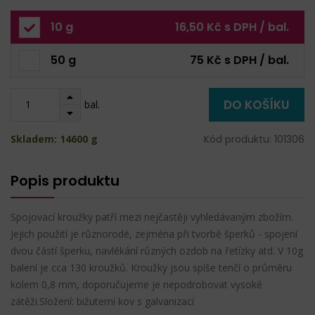
10 g
16,50 Kč s DPH / bal.
50 g
75 Kč s DPH / bal.
DO KOŠÍKU
bal.
Skladem: 14600 g
Kód produktu: 101306
Popis produktu
Spojovací kroužky patří mezi nejčastěji vyhledávaným zbožím.
Jejich použití je různorodé, zejména při tvorbě šperků - spojení
dvou částí šperku, navlékání různých ozdob na řetízky atd. V 10g
balení je cca 130 kroužků. Kroužky jsou spíše tenčí o průměru
kolem 0,8 mm, doporučujeme je nepodrobovat vysoké
zátěži.Složení: bižuterní kov s galvanizací