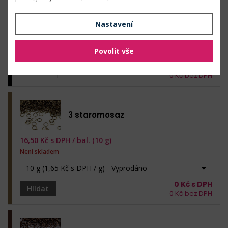
16,50
Kč s DPH /
bal. (10 g)
Nastavení
Skladem: 800 g
10 g (1,65 Kč s DPH / g)
Povolit vše
0
Kč s DPH
bal.
0
Kč bez DPH
3 staromosaz
16,50
Kč s DPH /
bal. (10 g)
Není skladem
10 g (1,65 Kč s DPH / g) - Vyprodáno
0
Kč s DPH
Hlídat
0
Kč bez DPH