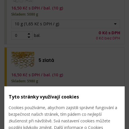
16,50
Kč s DPH /
bal. (10 g)
Skladem: 5080 g
10 g (1,65 Kč s DPH / g)
0
Kč s DPH
bal.
0
Kč bez DPH
5 zlatá
16,50
Kč s DPH /
bal. (10 g)
Skladem: 5980 g
10 g (1,65 Kč s DPH / g)
Tyto stránky využívají cookies
0
Kč s DPH
bal.
0
Kč bez DPH
Cookies používáme, abychom zajistili správné fungování a
bezpečnost našich stránek, tím pádem co nejlepší
zkušenost při návštěvě. Svá nastavení cookies můžete
6 nikl černý
později kdykoliv změnit.
Další informace o Cookies