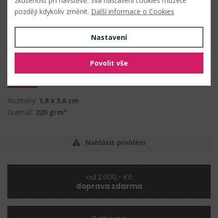
zkušenost při návštěvě. Svá nastavení cookies můžete
později kdykoliv změnit.
Další informace o Cookies
Složení
Nastavení
elastan
papír
Povolit vše
Vlastnosti
Rozměry:
1,8 x 3,6 cm
Gramáž:
220 g/m²
Nahlásit problém
od 2.000,- Kč
doprava zdarma