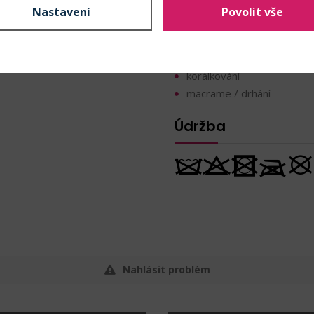
u lišit. Písmenka jsou z
Nastavení
Povolit vše
Techniky
ěkterá mohou být místy
navlékání
korálkování
macrame / drhání
Údržba
Nahlásit problém