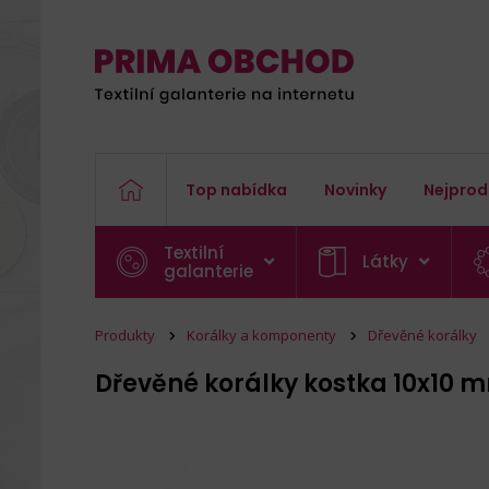
Top nabídka
Novinky
Nejprod
Textilní
Látky
galanterie
Produkty
Korálky a komponenty
Dřevěné korálky
Dřevěné korálky kostka 10x10 m