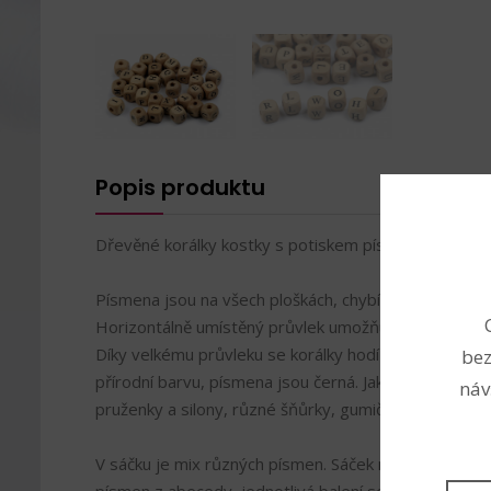
Popis produktu
Dřevěné korálky kostky s potiskem písmenek.
Písmena jsou na všech ploškách, chybí pouze na stra
Horizontálně umístěný průvlek umožňuje skládat z p
Díky velkému průvleku se korálky hodí i na gumičkov
bez
přírodní barvu, písmena jsou černá. Jako návlekový 
náv
pruženky a silony, různé šňůrky, gumičky apod.
V sáčku je mix různých písmen. Sáček nemusí obsah