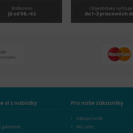
Balíkovna
Objednávky vyřizuje
již od 56,-Kč
do 1-2 pracovních d
uje
dnocení.
e si z nabídky
Pro naše zákazníky
Nákupní košík
í galanterie
Můj účet