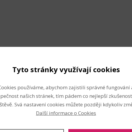
Složení
dřevo
Tyto stránky využívají cookies
Vlastnosti
nách s průvleky.
Cookies používáme, abychom zajistili správné fungování 
ísmen slova, jména apod.
Nevhodné pro děti do 3 let:
é náramky. Tělo korálku má
pečnost našich stránek, tím pádem co nejlepší zkušenost
Rozměry:
10 x 10 x 10 mm
materiál můžete použít
štěvě. Svá nastavení cookies můžete později kdykoliv změ
Průvlek:
3,5 mm
Další informace o Cookies
Lakované
Velkoprůvlekové korálky
ovat všechny kombinace