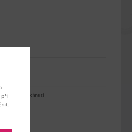
a
nebezpečí vdechnutí
 při
nit.