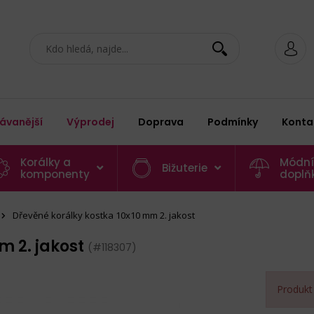
ávanější
Výprodej
Doprava
Podmínky
Konta
Korálky a
Módní
Bižuterie
komponenty
doplň
Dřevěné korálky kostka 10x10 mm 2. jakost
m 2. jakost
(#118307)
Produkt