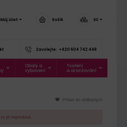
Můj účet
Košík
Kč
kt
Zavolejte:
+420 604 742 448
Obaly a
Tvoření
ky
vybavení
a aranžování
Přidat do oblíbených
 se již neprodává