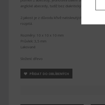
písmen z abecedy, jednotlivá balení se od sebe moho
anglické abecedy, tudíž bez diakritických znamének.
2.jakost je z důvodu křivě natisknutých písmenek, n
rozpitá.
Rozměry: 10 x 10 x 10 mm
Průvlek: 3,5 mm
Lakované
Složení: dřevo
PŘIDAT DO OBLÍBENÝCH