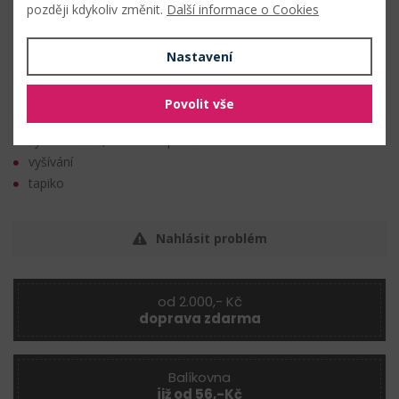
Rozměry čtverečku:
4 x 4 mm
později kdykoliv změnit.
Další informace o Cookies
Tloušťka:
1,8 mm
Nastavení
Techniky
Povolit vše
výroba dekorací
výroba tašek, kabelek a peněženek
vyšívání
tapiko
Nahlásit problém
od 2.000,- Kč
doprava zdarma
Balíkovna
již od 56,-Kč