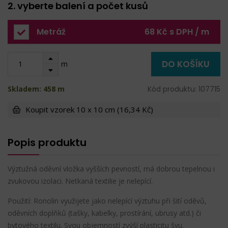
2. vyberte balení a počet kusů
Metráž
68 Kč s DPH / m
DO KOŠÍKU
m
Skladem: 458 m
Kód produktu: 107715
Koupit vzorek 10 x 10 cm (16,34 Kč)
Popis produktu
Výztužná oděvní vložka vyšších pevností, má dobrou tepelnou i
zvukovou izolaci. Netkaná textilie je nelepící.
Použití: Ronolin využijete jako nelepící výztuhu při šití oděvů,
oděvních doplňků (tašky, kabelky, prostírání, ubrusy atd.) či
bytového textilu. Svou objemností zvýší plasticitu švu.