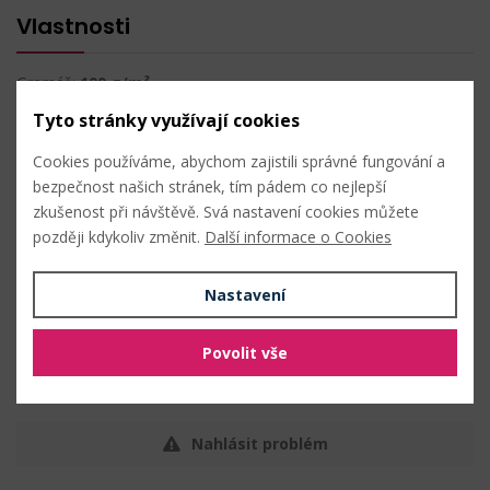
Vlastnosti
Gramáž:
100 g/m²
Šíře:
80 cm
Tyto stránky využívají cookies
Nenažehlovací
Cookies používáme, abychom zajistili správné fungování a
Techniky
bezpečnost našich stránek, tím pádem co nejlepší
zkušenost při návštěvě. Svá nastavení cookies můžete
později kdykoliv změnit.
Další informace o Cookies
šití ostatní
Nastavení
Údržba
Povolit vše
Nahlásit problém