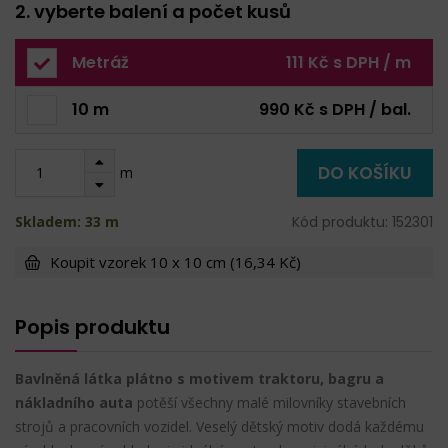
2. vyberte balení a počet kusů
Metráž
111 Kč s DPH / m
10 m
990 Kč s DPH / bal.
DO KOŠÍKU
m
Skladem: 33 m
Kód produktu: 152301
Koupit vzorek 10 x 10 cm (16,34 Kč)
Popis produktu
Bavlněná látka plátno s motivem traktoru, bagru a
nákladního auta
potěší všechny malé milovníky stavebních
strojů a pracovních vozidel. Veselý dětský motiv dodá každému