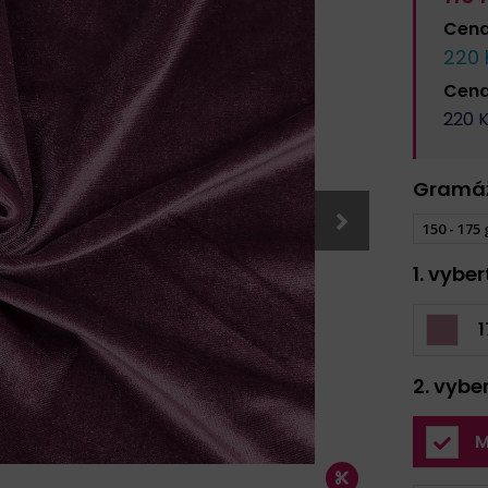
Cen
220
Cen
220
K
Gramá
150 - 175
1. vybe
1
2. vybe
M