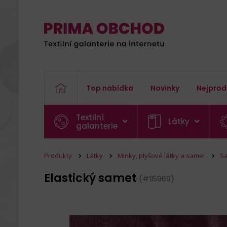
Top nabídka
Novinky
Nejprod
Textilní
Látky
galanterie
Produkty
Látky
Minky, plyšové látky a samet
S
Elastický samet
(#115969)