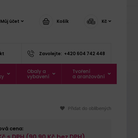
Můj účet
Košík
Kč
kt
Zavolejte:
+420 604 742 448
Obaly a
Tvoření
ky
vybavení
a aranžování
Přidat do oblíbených
ová cena:
č s DPH (
90,90
Kč bez DPH)