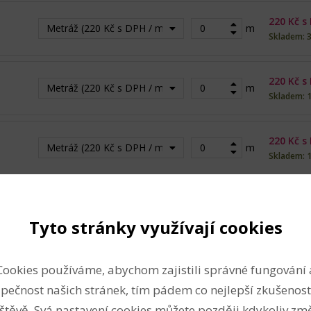
220
Kč s
Metráž (220 Kč s DPH / m)
m
Skladem: 
220
Kč s
Metráž (220 Kč s DPH / m)
m
Skladem: 
220
Kč s
Metráž (220 Kč s DPH / m)
m
Skladem: 
220
Kč s
Metráž (220 Kč s DPH / m)
m
Skladem: 
Tyto stránky využívají cookies
220
Kč s
Metráž (220 Kč s DPH / m)
m
Cookies používáme, abychom zajistili správné fungování 
Skladem: 
pečnost našich stránek, tím pádem co nejlepší zkušenost
štěvě. Svá nastavení cookies můžete později kdykoliv změ