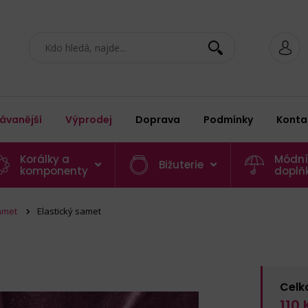
ávanější
Výprodej
Doprava
Podmínky
Konta
Korálky a
Módní
Bižuterie
komponenty
doplň
amet
Elastický samet
Celk
110
K