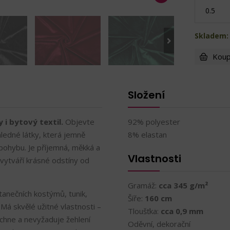
Skladem:
Koup
Složení
 i bytový textil.
Objevte
92% polyester
hledné látky, která jemně
8% elastan
pohybu. Je příjemná, měkká a
Vlastnosti
a vytváří krásné odstíny od
Gramáž:
cca 345 g/m²
tanečních kostýmů, tunik,
Šíře:
160 cm
Má skvělé užitné vlastnosti –
Tloušťka:
cca 0,9 mm
schne a nevyžaduje žehlení
Oděvní, dekorační