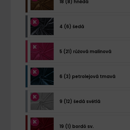
18 (8) hnědá
4 (6) šedá
5 (21) růžová malinová
6 (3) petrolejová tmavá
9 (12) šedá světlá
19 (1) bordó sv.