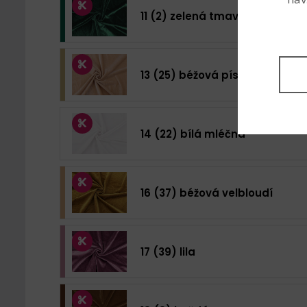
11 (2) zelená tmavá
13 (25) béžová písková
14 (22) bílá mléčná
16 (37) béžová velbloudí
17 (39) lila