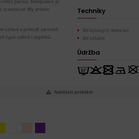
u nebo parou). Manipulace je
e orientovat díly jedním
Techniky
ní vzhled a pohodlí zároveň.
šití bytových dekorací
ch typů oděvů i doplňků.
šití ostatní
Údržba
Nahlásit problém