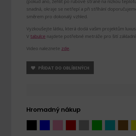
(pokud ano, žehlit po rubové straně na nízkou teplot
snadná, okraje se netřepí a při stříhání doporučujem
směrem pro dokonalý vzhled.
Vyzkoušejte látku, která dodá vašim projektům luxus
V
tabulce
najdete potřebné metráže pro šití základní
Video naleznete
zde
.
PŘIDAT DO OBLÍBENÝCH
Hromadný nákup