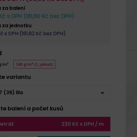
a za
balení
Kč s DPH (
181,80
Kč bez DPH)
a za
jednotku
č s DPH (
181,82
Kč bez DPH)
ž
 g/m²
345 g/m² (1. jakost)
rte variantu
7 (39) lila
rte balení a počet kusů
etráž
220 Kč s DPH / m