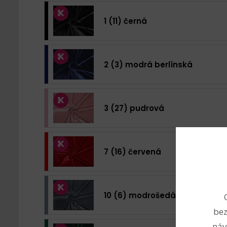
1 (11) černá
2 (3) modrá berlínská
3 (27) pudrová
7 (16) červená
10 (6) modrošedá
bez
náv