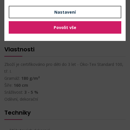
PŘIDAT DO OBLÍBENÝCH
Nastavení
Složení
Povolit vše
100% bavlna
Vlastnosti
Zboží je certifikováno pro děti do 3 let - Öko-Tex Standard 100,
tř. I.
Gramáž:
180 g/m²
Šíře:
160 cm
Srážlivost:
3 - 5 %
Oděvní, dekorační
Techniky