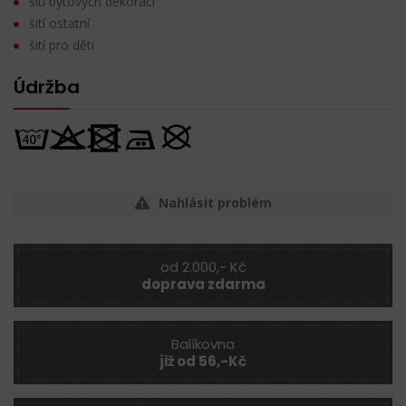
šití bytových dekorací
šití ostatní
šití pro děti
Údržba
Nahlásit problém
od 2.000,- Kč
doprava zdarma
Balíkovna
již od 56,-Kč