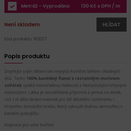
Metráž - Vyprodáno
130 Kč s DPH / m
Není skladem
HLÍDAT
Kód produktu: 152027
Popis produktu
Dopřejte svým dětem ten nejvyšší komfort během chladných
dnů. Tento
100% bavlněný flanel s roztomilým motivem
zvířátek
vyniká mimořádnou hebkostí a fantastickými hřejivými
vlastnostmi. Látka je neuvěřitelně příjemná a jemná na dotek,
což z ní dělá ideální materiál pro šití dětského sortimentu i
hřejivého domácího textilu, který vykouzlí útulnou atmosféru v
každém pokojíčku.
Inspirace pro vaše tvoření: