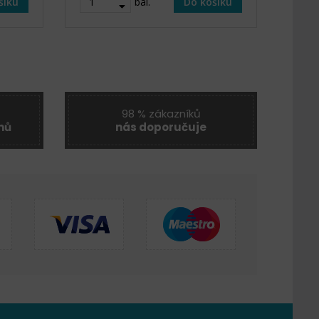
šíku
bal.
Do košíku
98 % zákazníků
nů
nás doporučuje