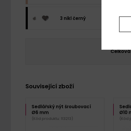
3 nikl černý
Celková
Související zboží
Sedlářský nýt šroubovací
Sedl
Ø6 mm
Ø10
(Kód produktu: 113213)
(Kód 