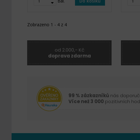
bal.
Do košíku
Zobrazeno 1 - 4 z 4
od 2.000,- Kč
doprava zdarma
99 % zázkazníků
nás doporuč
Více než 3 000
pozitivních ho