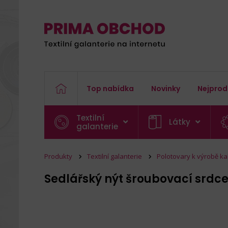
Top nabídka
Novinky
Nejprod
Textilní
Látky
galanterie
Produkty
Textilní galanterie
Polotovary k výrobě ka
Sedlářský nýt šroubovací srdc