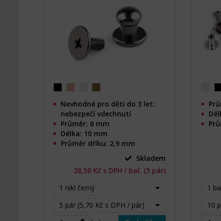
Nevhodné pro děti do 3 let:
Prů
nebezpečí vdechnutí
Dél
Průměr: 6 mm
Prů
Délka: 10 mm
Průměr dříku: 2,9 mm
Skladem
28,50 Kč s DPH / bal. (5 pár)
1 nikl černý
1 ba
5 pár (5,70 Kč s DPH / pár)
10 p