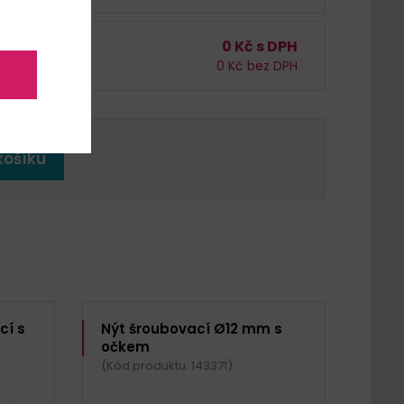
0
Kč s DPH
H /
bal. (7 pár)
0
Kč bez DPH
ár
košíku
cí s
Nýt šroubovací Ø12 mm s
očkem
(Kód produktu: 143371)