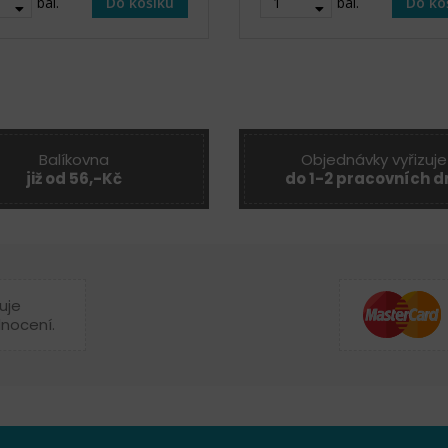
bal.
Do košíku
bal.
Do ko
Balíkovna
Objednávky vyřizuje
již od 56,-Kč
do 1-2 pracovních d
uje
dnocení.