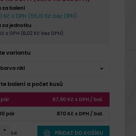
a za
balení
0
Kč s DPH (
56,10
Kč bez DPH)
a za
jednotku
č s DPH (
8,02
Kč bez DPH)
rte variantu
 barva nikl
rte balení a počet kusů
 pár
67,90 Kč s DPH / bal.
00 pár
870 Kč s DPH / bal.
PŘIDAT DO KOŠÍKU
bal.