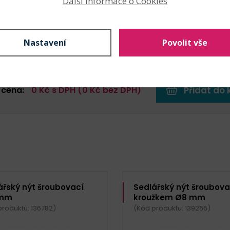
Další informace o Cookies
67,90
Kč s DP
7 pár (9,70 Kč s DPH / pár)
bal.
Skladem: 1424 p
Nastavení
Povolit vše
 cena:
0
Kč s DPH (
0
Kč bez DPH)
Přidat do 
ářský nýt šroubovací
Sedlářský nýt šroubova
 mm
kroužkem Ø8 mm
produktu: 136782)
(Kód produktu: 139266)