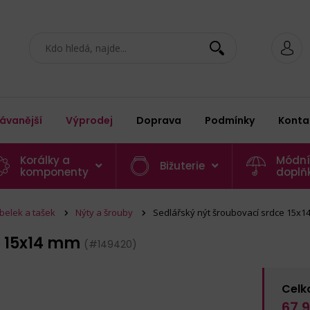
ávanější
Výprodej
Doprava
Podmínky
Konta
Korálky a
Módní
Bižuterie
komponenty
doplň
belek a tašek
Nýty a šrouby
Sedlářský nýt šroubovací srdce 15x
e 15x14 mm
(#149420)
Celk
67,