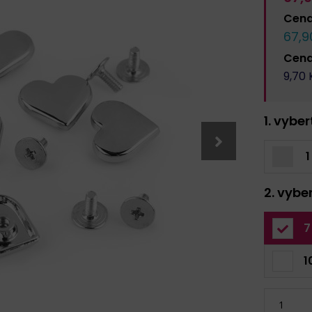
Cen
67,9
Cen
9,70
K
1. vybe
1
2. vybe
7
1