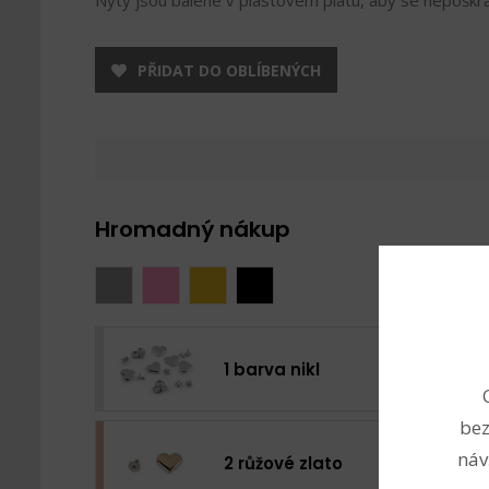
Nýty jsou balené v plastovém platu, aby se nepoškrá
PŘIDAT DO OBLÍBENÝCH
Hromadný nákup
1 barva nikl
bez
náv
2 růžové zlato