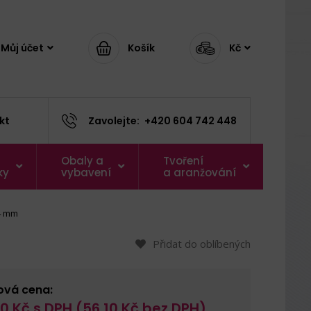
Můj účet
Košík
Kč
kt
Zavolejte:
+420 604 742 448
Obaly a
Tvoření
ky
vybavení
a aranžování
14 mm
Přidat do oblíbených
ová cena:
90
Kč s DPH (
56,10
Kč bez DPH)