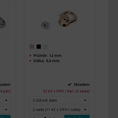
Průměr: 12 mm
Délka: 9,6 mm
ladem
Skladem
(4 pár)
22 Kč s DPH / bal. (2 sada)
2 růžové zlato
2 sada (11 Kč s DPH / sada)