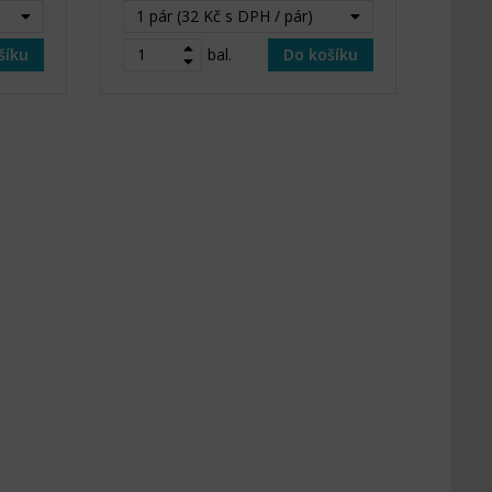
1 pár (32 Kč s DPH / pár)
šíku
bal.
Do košíku