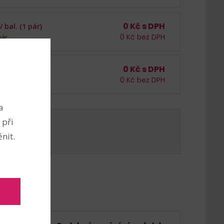
0
Kč s DPH
 /
bal. (1 pár)
0
Kč bez DPH
pár
0
Kč s DPH
 /
bal. (1 pár)
0
Kč bez DPH
pár
a
 při
košíku
nit.