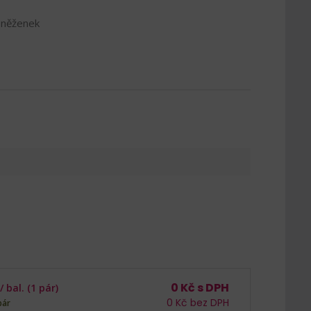
eněženek
0
Kč s DPH
 /
bal. (1 pár)
0
Kč bez DPH
pár