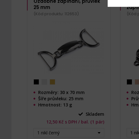
Ozdobné zapínání, průvlek
Ozdo
25 mm
zapí
(Kód produktu: 112653)
(Kód 
Rozměry: 30 x 70 mm
Roz
Šíře průvleku: 25 mm
Prů
Hmotnost: 13 g
Hmo
Skladem
12,50 Kč s DPH / bal. (1 pár)
1 nikl černý
1 ni