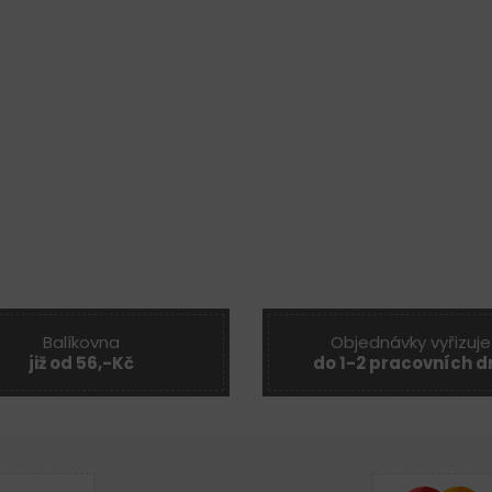
Balíkovna
Objednávky vyřizuje
již od 56,-Kč
do 1-2 pracovních d