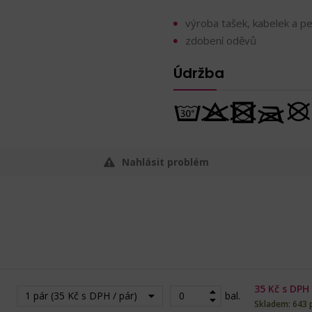
výroba tašek, kabelek a p
zdobení oděvů
Údržba
Nahlásit problém
35
Kč s DPH
1 pár (35 Kč s DPH / pár)
bal.
Skladem: 643 