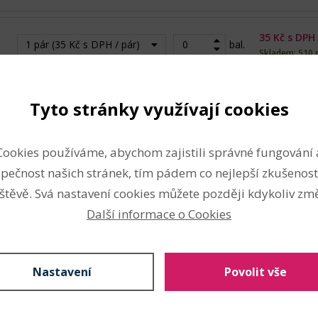
35
Kč s DPH
1 pár (35 Kč s DPH / pár)
bal.
Skladem: 510 
35
Kč s DPH
Tyto stránky využívají cookies
1 pár (35 Kč s DPH / pár)
bal.
Skladem: 537 
Cookies používáme, abychom zajistili správné fungování 
pečnost našich stránek, tím pádem co nejlepší zkušenost
 cena:
0
Kč s DPH (
0
Kč bez DPH)
Přidat do 
štěvě. Svá nastavení cookies můžete později kdykoliv změ
Další informace o Cookies
Nastavení
Povolit vše