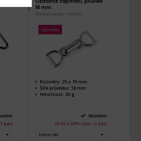
ek 35
Ozdobné zapínání, průvlek
18 mm
(Kód produktu: 149292)
Výprodej
Rozměry: 25 x 70 mm
Šíře průvleku: 18 mm
Hmotnost: 20 g
ladem
Skladem
(1 pár)
32 Kč s DPH / bal. (1 pár)
barva nikl