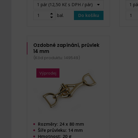
1 pár (12,50 Kč s DPH / pár)
1 pá
bal.
Do košíku
Ozdobné zapínání, průvlek
14 mm
(Kód produktu: 149549)
Výprodej
Rozměry: 24 x 80 mm
Šíře průvleku: 14 mm
Hmotnost: 20 g