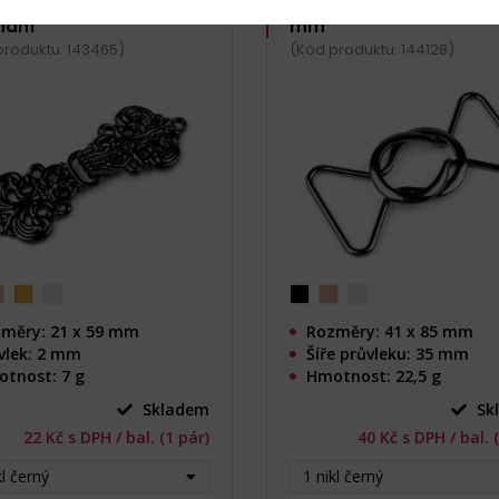
bné filigránové
Kovové zapínání, průvl
nání
mm
produktu: 143465)
(Kód produktu: 144128)
měry: 21 x 59 mm
Rozměry: 41 x 85 mm
vlek: 2 mm
Šíře průvleku: 35 mm
tnost: 7 g
Hmotnost: 22,5 g
Skladem
Sk
22 Kč s DPH / bal. (1 pár)
40 Kč s DPH / bal. 
kl černý
1 nikl černý