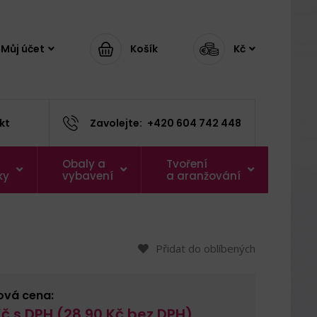
Můj účet
Košík
Kč
kt
Zavolejte:
+420 604 742 448
Obaly a
Tvoření
ky
vybavení
a aranžování
Přidat do oblíbených
ová cena:
č s DPH (
28,90
Kč bez DPH)