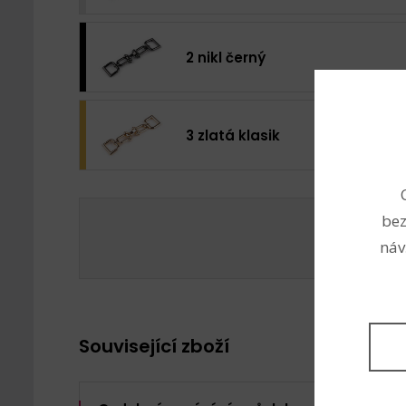
2 nikl černý
3 zlatá klasik
bez
Celková
náv
Související zboží