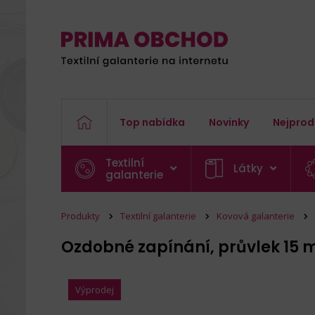
Top nabídka
Novinky
Nejprod
Textilní
Látky
galanterie
Produkty
Textilní galanterie
Kovová galanterie
Ozdobné zapínání, průvlek 15
Výprodej