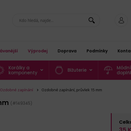
ávanější
Výprodej
Doprava
Podmínky
Konta
Korálky a
Módní
Bižuterie
komponenty
doplň
Ozdobné zapínání
Ozdobné zapínání, průvlek 15 mm
 mm
(#149345)
Celk
35
K