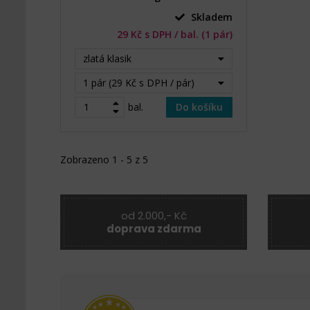
Skladem
29 Kč s DPH / bal. (1 pár)
zlatá klasik
1 pár (29 Kč s DPH / pár)
bal.
Do košíku
Zobrazeno 1 - 5 z 5
od 2.000,- Kč
doprava zdarma