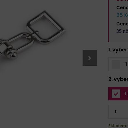
Cen
35
K
Cen
35
Kč
1. vybe
1
2. vybe
1
Skladem: 