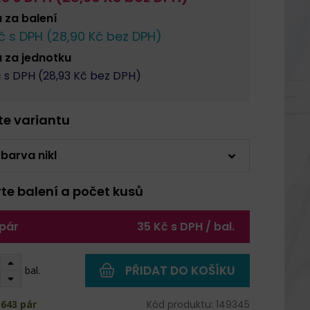
a za
balení
č s DPH (
28,90
Kč bez DPH)
a za
jednotku
 s DPH (
28,93
Kč bez DPH)
rte variantu
 barva nikl
rte balení a počet kusů
 pár
35 Kč s DPH / bal.
PŘIDAT DO KOŠÍKU
bal.
643 pár
Kód produktu: 149345