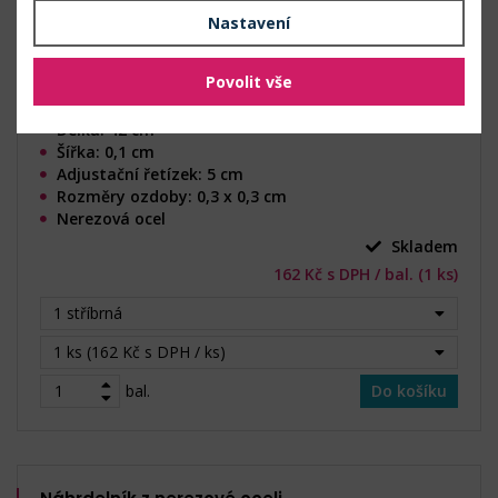
Nastavení
Povolit vše
Délka: 42 cm
Šířka: 0,1 cm
Adjustační řetízek: 5 cm
Rozměry ozdoby: 0,3 x 0,3 cm
Nerezová ocel
Skladem
162 Kč s DPH / bal. (1 ks)
1 stříbrná
1 ks (162 Kč s DPH / ks)
bal.
Do košíku