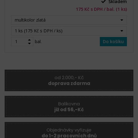
Skladem
175 Kč s DPH / bal. (1 ks)
multikolor zlatá
1 ks (175 Kč s DPH / ks)
bal.
Do košíku
od 2.000,- Kč
doprava zdarma
Balíkovna
již od 56,-Kč
Objednávky vyřizuje
do 1-2 pracovních dnů