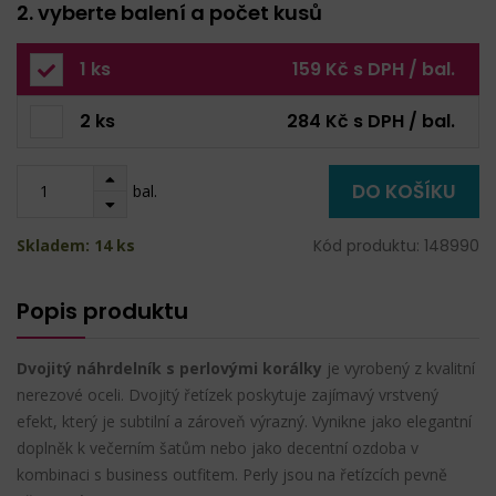
2. vyberte balení a počet kusů
1 ks
159 Kč s DPH / bal.
2 ks
284 Kč s DPH / bal.
DO KOŠÍKU
bal.
Skladem: 14 ks
Kód produktu: 148990
Popis produktu
Dvojitý náhrdelník s perlovými korálky
je vyrobený z kvalitní
nerezové oceli. Dvojitý řetízek poskytuje zajímavý vrstvený
efekt, který je subtilní a zároveň výrazný. Vynikne jako elegantní
doplněk k večerním šatům nebo jako decentní ozdoba v
kombinaci s business outfitem. Perly jsou na řetízcích pevně