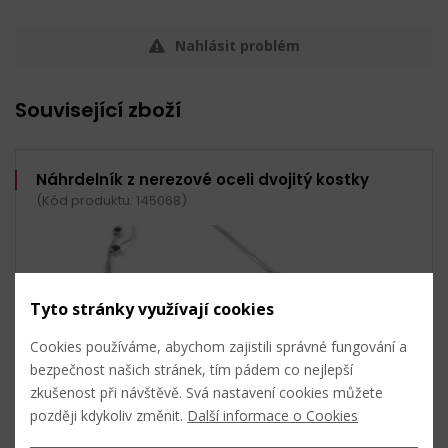
Nahlásit problém
Související zboží
Náhrdelník z nerezové oceli dvojitý kostky
(Kód produktu: 145068)
Tyto stránky využívají cookies
Cookies používáme, abychom zajistili správné fungování a
bezpečnost našich stránek, tím pádem co nejlepší
zkušenost při návštěvě. Svá nastavení cookies můžete
později kdykoliv změnit.
Další informace o Cookies