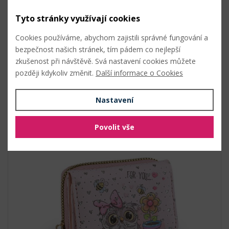
Přidat do košíku
Tyto stránky využívají cookies
Cookies používáme, abychom zajistili správné fungování a
bezpečnost našich stránek, tím pádem co nejlepší
zkušenost při návštěvě. Svá nastavení cookies můžete
Související zboží
později kdykoliv změnit.
Další informace o Cookies
Nastavení
Mini peněženka dětská 7x8,5 cm
(Kód produktu: 147399)
Povolit vše