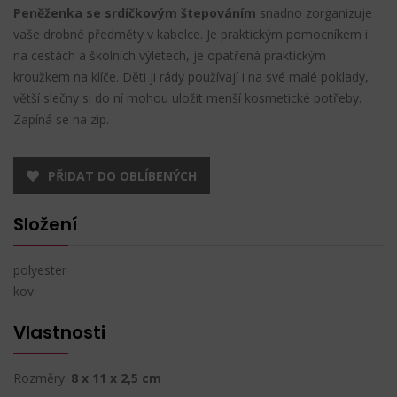
Peněženka se srdíčkovým štepováním
snadno zorganizuje
vaše drobné předměty v kabelce. Je praktickým pomocníkem i
na cestách a školních výletech, je opatřená praktickým
kroužkem na klíče. Děti ji rády používají i na své malé poklady,
větší slečny si do ní mohou uložit menší kosmetické potřeby.
Zapíná se na zip.
PŘIDAT DO OBLÍBENÝCH
Složení
polyester
kov
Vlastnosti
Rozměry:
8 x 11 x 2,5 cm