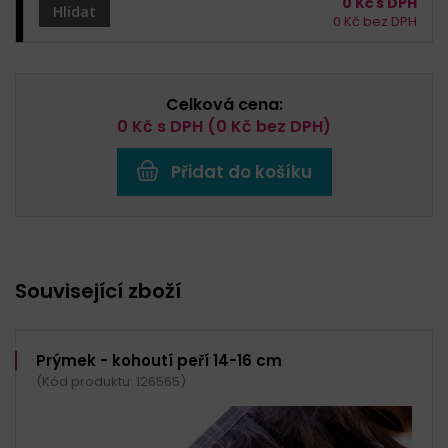
0
Kč s DPH
Hlídat
0
Kč bez DPH
Celková cena:
0
Kč s DPH (
0
Kč bez DPH)
Přidat do košíku
Související zboží
Prýmek - kohoutí peří 14-16 cm
(Kód produktu: 126565)