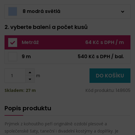
8 modrá světlá
2. vyberte balení a počet kusů
Metráž
64 Kč s DPH / m
9 m
540 Kč s DPH / bal.
DO KOŠÍKU
m
Skladem: 27 m
Kód produktu: 148605
Popis produktu
Prýmek z kohoutího peří originálně ozdobí plesové a
společenské šaty, taneční i divadelní kostýmy a doplňky. Je