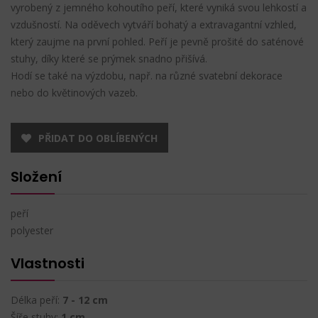
vyrobený z jemného kohoutího peří, které vyniká svou lehkostí a
vzdušností. Na oděvech vytváří bohatý a extravagantní vzhled,
který zaujme na první pohled. Peří je pevně prošité do saténové
stuhy, díky které se prýmek snadno přišívá.
Hodí se také na výzdobu, např. na různé svatební dekorace
nebo do květinových vazeb.
PŘIDAT DO OBLÍBENÝCH
Složení
peří
polyester
Vlastnosti
Délka peří:
7 - 12 cm
Šíře stuhy:
1 cm