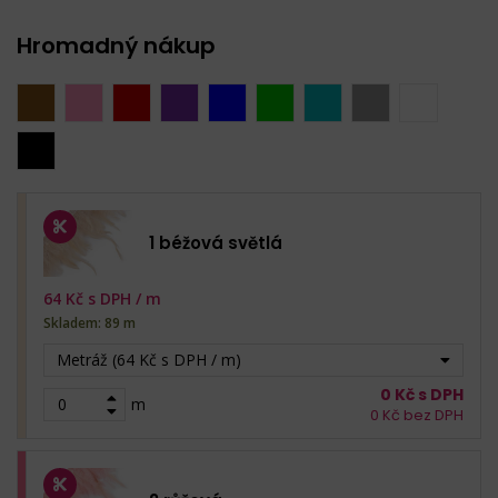
Hromadný nákup
1 béžová světlá
64
Kč s DPH /
m
Skladem: 89 m
Metráž (64 Kč s DPH / m)
0
Kč s DPH
m
0
Kč bez DPH