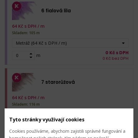
6 fialová lila
64
Kč s DPH /
m
Skladem: 105 m
Metráž (64 Kč s DPH / m)
0
Kč s DPH
m
0
Kč bez DPH
7 starorůžová
64
Kč s DPH /
m
Skladem: 116 m
Metráž (64 Kč s DPH / m)
Tyto stránky využívají cookies
0
Kč s DPH
m
0
Kč bez DPH
Cookies používáme, abychom zajistili správné fungování a