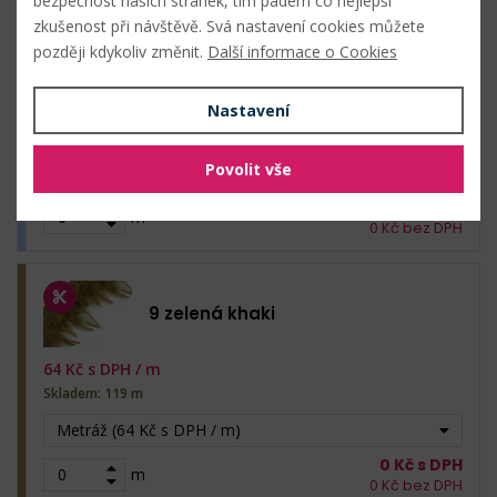
bezpečnost našich stránek, tím pádem co nejlepší
zkušenost při návštěvě. Svá nastavení cookies můžete
později kdykoliv změnit.
Další informace o Cookies
8 modrá světlá
Nastavení
64
Kč s DPH /
m
Skladem: 27 m
Povolit vše
Metráž (64 Kč s DPH / m)
0
Kč s DPH
m
0
Kč bez DPH
9 zelená khaki
64
Kč s DPH /
m
Skladem: 119 m
Metráž (64 Kč s DPH / m)
0
Kč s DPH
m
0
Kč bez DPH