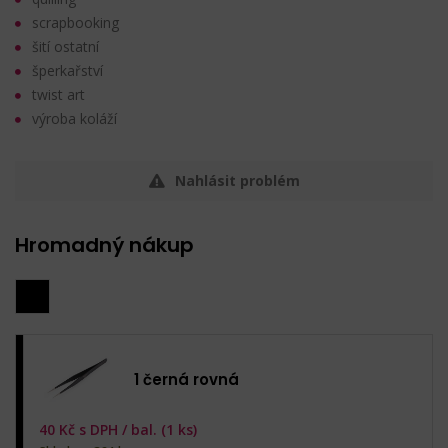
scrapbooking
šití ostatní
šperkařství
twist art
výroba koláží
Nahlásit problém
Hromadný nákup
1 černá rovná
40
Kč s DPH /
bal. (1 ks)