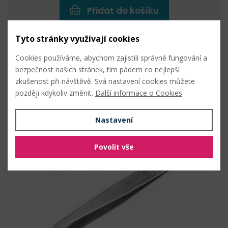
Přidat do košíku
Tyto stránky využívají cookies
Cookies používáme, abychom zajistili správné fungování a
Související zboží
bezpečnost našich stránek, tím pádem co nejlepší
zkušenost při návštěvě. Svá nastavení cookies můžete
později kdykoliv změnit.
Další informace o Cookies
Kovová pinzeta rovná, zahnutá, 12,5 cm
(Kód produktu: 112865)
Nastavení
Povolit vše