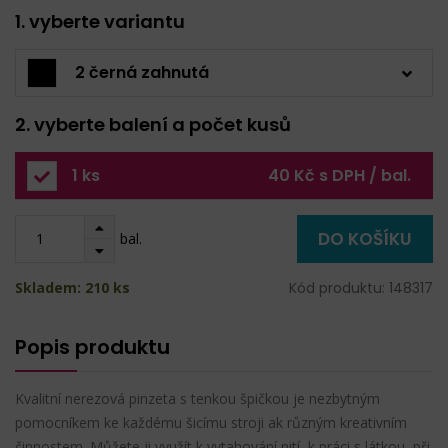
1. vyberte variantu
2 černá zahnutá
2. vyberte balení a počet kusů
1 ks
40 Kč s DPH / bal.
DO KOŠÍKU
bal.
Skladem: 210 ks
Kód produktu: 148317
Popis produktu
Kvalitní nerezová pinzeta s tenkou špičkou je nezbytným
pomocníkem ke každému šicímu stroji ak různým kreativním
činnostem. Můžete ji využít k vytahování nití, k práci s látkou, při