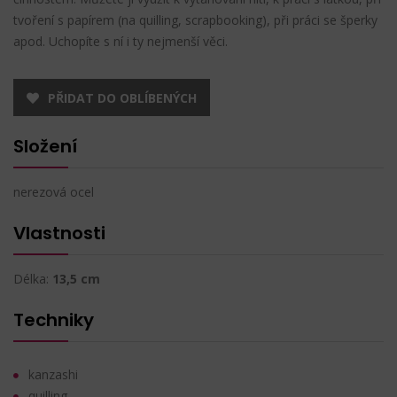
tvoření s papírem (na quilling, scrapbooking), při práci se šperky
apod. Uchopíte s ní i ty nejmenší věci.
PŘIDAT DO OBLÍBENÝCH
Složení
nerezová ocel
Vlastnosti
Délka:
13,5 cm
Techniky
kanzashi
quilling