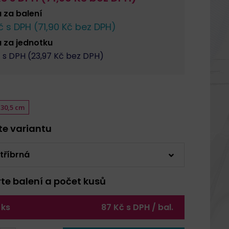
a za
balení
 s DPH (
71,90
Kč bez DPH)
a za
jednotku
 s DPH (
23,97
Kč bez DPH)
30,5 cm
rte variantu
tříbrná
rte balení a počet kusů
 ks
87 Kč s DPH / bal.