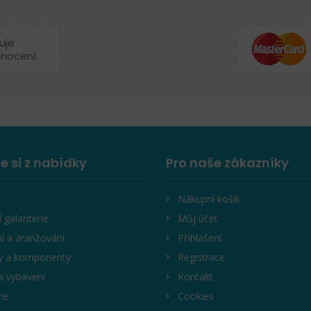
uje
dnocení.
e si z nabídky
Pro naše zákazníky
Nákupní košík
í galanterie
Můj účet
í a aranžování
Přihlášení
y a komponenty
Registrace
a vybavení
Kontakt
rie
Cookies