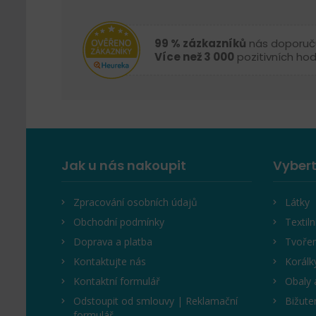
99 % zázkazníků
nás doporuč
Více než 3 000
pozitivních ho
Jak u nás nakoupit
Vybert
Zpracování osobních údajů
Látky
Obchodní podmínky
Textiln
Doprava a platba
Tvořen
Kontaktujte nás
Korálk
Kontaktní formulář
Obaly 
Odstoupit od smlouvy | Reklamační
Bižute
formulář