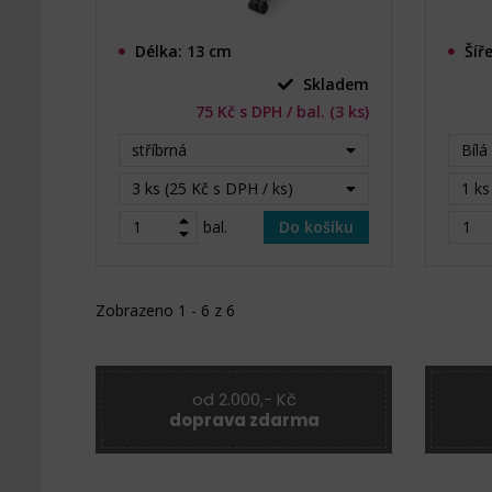
Délka: 13 cm
Šíř
Skladem
75 Kč s DPH / bal. (3 ks)
stříbrná
Bílá
3 ks (25 Kč s DPH / ks)
1 ks
bal.
Do košíku
Zobrazeno 1 - 6 z 6
od 2.000,- Kč
doprava zdarma