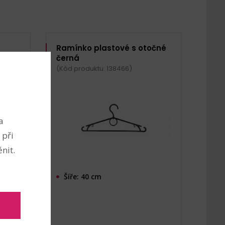
Ramínko plastové s otočné
cm
černá
(Kód produktu: 138466)
a
 při
nit.
Šíře: 40 cm