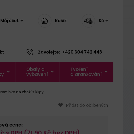
Můj účet
Košík
Kč
kt
Zavolejte:
+420 604 742 448
Obaly a
Tvoření
ky
vybavení
a aranžování
ramínko na zboží s klipy
Přidat do oblíbených
ová cena:
č s DPH (
71,90
Kč bez DPH)