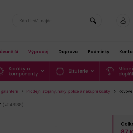
ávanější
Výprodej
Doprava
Podmínky
Konta
Korálky a
Módní
Bižuterie
komponenty
doplň
galanterii
Prodejní stojany, háky, police a nákupní košíky
Kovové 
y
(#148188)
Celk
87
K