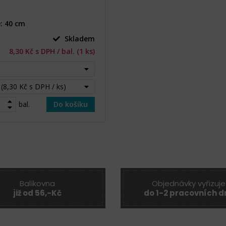
e: 40 cm
Skladem
8,30 Kč s DPH / bal. (1 ks)
 (8,30 Kč s DPH / ks)
bal.
Do košíku
Balíkovna
Objednávky vyřizuje
již od 56,-Kč
do 1-2 pracovních d