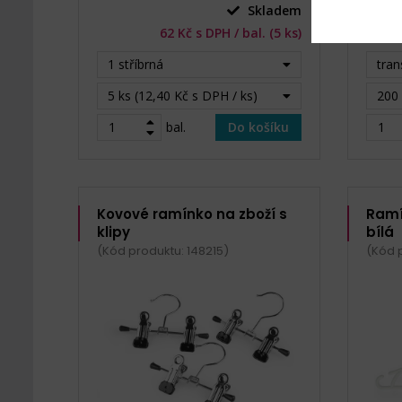
Skladem
62 Kč s DPH / bal. (5 ks)
1 stříbrná
tran
5 ks (12,40 Kč s DPH / ks)
200 
bal.
Do košíku
Kovové ramínko na zboží s
Ramí
klipy
bílá
(Kód produktu: 148215)
(Kód 