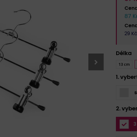
Cen
87
Kč
Cen
29
Kč
Délka
13 cm
1. vybe
s
2. vybe
3