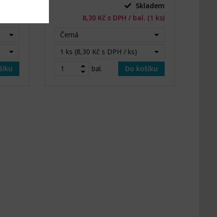
ladem
Skladem
(10 ks)
8,30 Kč s DPH / bal. (1 ks)
Černá
1 ks (8,30 Kč s DPH / ks)
šíku
bal.
Do košíku