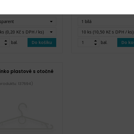
Skladem
Sk
40 Kč s DPH / bal. (200 ks)
105 Kč s DPH / bal. 
sparent
1 bílá
ks (0,20 Kč s DPH / ks)
10 ks (10,50 Kč s DPH / ks)
bal.
Do košíku
bal.
Do ko
nko plastové s otočné
produktu: 137694)