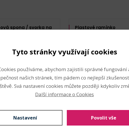
tová spona / svorka na
Plastové ramínko
le, kalhoty 10x45 mm
univerzální otočné 40 
roduktu: 125761)
(Kód produktu: 140653)
Tyto stránky využívají cookies
Cookies používáme, abychom zajistili správné fungování 
pečnost našich stránek, tím pádem co nejlepší zkušenost
štěvě. Svá nastavení cookies můžete později kdykoliv změ
Další informace o Cookies
měry: 10 x 45 mm
Šířka: 40 cm
Nastavení
Povolit vše
Výška: 17 cm
Průměr plastu: 7 mm