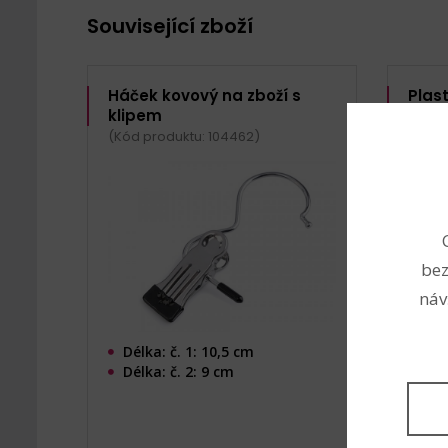
Související zboží
Háček kovový na zboží s
Plas
klipem
koši
(Kód produktu: 104462)
(Kód p
bez
náv
Délka: č. 1: 10,5 cm
Roz
Délka: č. 2: 9 cm