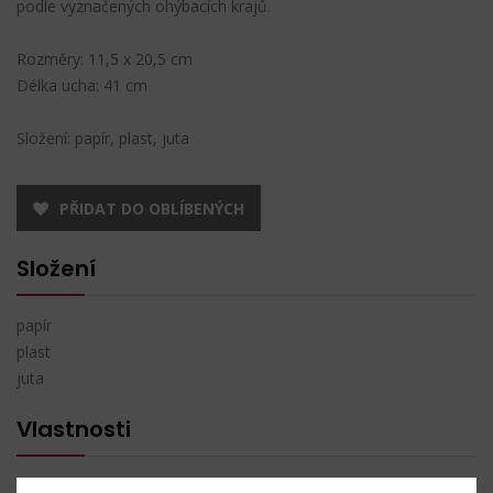
podle vyznačených ohýbacích krajů.
Rozměry: 11,5 x 20,5 cm
Délka ucha: 41 cm
Složení: papír, plast, juta
PŘIDAT DO OBLÍBENÝCH
Složení
papír
plast
juta
Vlastnosti
Rozměry:
11,5 x 20,5 cm