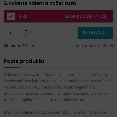
2. vyberte balení a počet kusů
5 ks
91,50 Kč s DPH / bal.
DO KOŠÍKU
bal.
Skladem: 790 ks
Kód produktu: 115208
Popis produktu
Originální papírová krabička nadchne svým designem všechny
zamilované či milující lidi. Na přední straně má plastový průhled
ve tvaru srdíčka. Díky praktickému, avšak elegantnímu
provázkovému uchu, ji snadno uchopíte. Využijete ji na zabalení
módních doplňků (šátek, kravata), oblečení, apod.
Krabičku dodáváme v rozloženém stavu. Složíte ji jednoduše