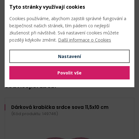
Délka ucha:
41 cm
Tyto stránky využívají cookies
Techniky
Cookies používáme, abychom zajistili správné fungování a
bezpečnost našich stránek, tím pádem co nejlepší
zkušenost při návštěvě. Svá nastavení cookies můžete
balení dárků
později kdykoliv změnit.
Další informace o Cookies
malba
Nastavení
Nahlásit problém
Povolit vše
Související zboží
Dárková krabička srdce sova 11,5x10 cm
(Kód produktu: 149746)